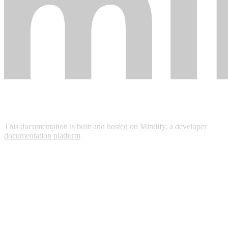
This documentation is built and hosted on Mintlify, a developer
documentation platform
Assistant
Responses
are
generated
using