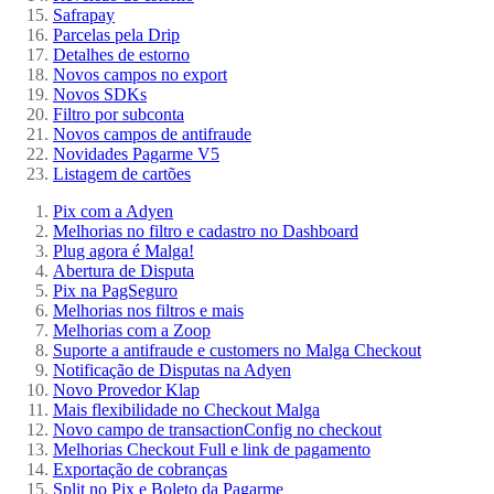
Safrapay
Parcelas pela Drip
Detalhes de estorno
Novos campos no export
Novos SDKs
Filtro por subconta
Novos campos de antifraude
Novidades Pagarme V5
Listagem de cartões
Pix com a Adyen
Melhorias no filtro e cadastro no Dashboard
Plug agora é Malga!
Abertura de Disputa
Pix na PagSeguro
Melhorias nos filtros e mais
Melhorias com a Zoop
Suporte a antifraude e customers no Malga Checkout
Notificação de Disputas na Adyen
Novo Provedor Klap
Mais flexibilidade no Checkout Malga
Novo campo de transactionConfig no checkout
Melhorias Checkout Full e link de pagamento
Exportação de cobranças
Split no Pix e Boleto da Pagarme