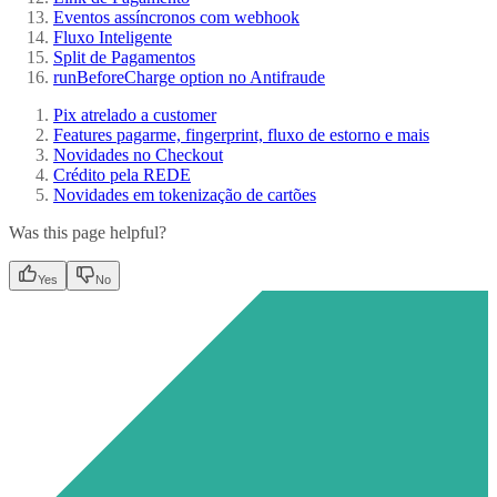
Eventos assíncronos com webhook
Fluxo Inteligente
Split de Pagamentos
runBeforeCharge option no Antifraude
Pix atrelado a customer
Features pagarme, fingerprint, fluxo de estorno e mais
Novidades no Checkout
Crédito pela REDE
Novidades em tokenização de cartões
Was this page helpful?
Yes
No