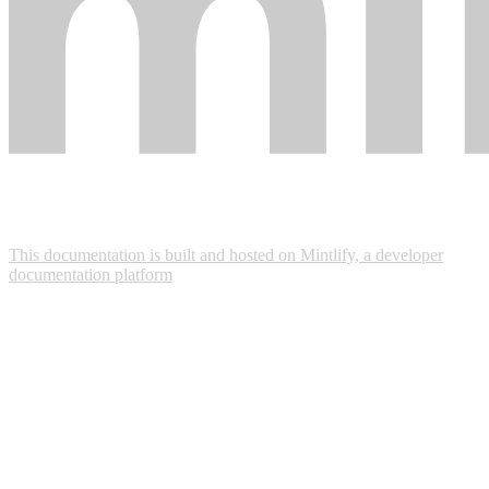
This documentation is built and hosted on Mintlify, a developer
documentation platform
Assistant
Responses
are
generated
using
AI