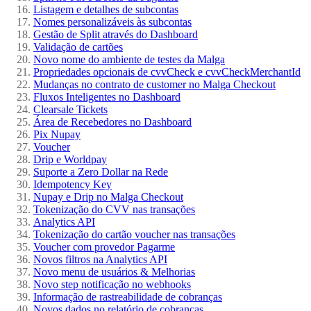
Listagem e detalhes de subcontas
Nomes personalizáveis às subcontas
Gestão de Split através do Dashboard
Validação de cartões
Novo nome do ambiente de testes da Malga
Propriedades opcionais de cvvCheck e cvvCheckMerchantId
Mudanças no contrato de customer no Malga Checkout
Fluxos Inteligentes no Dashboard
Clearsale Tickets
Área de Recebedores no Dashboard
Pix Nupay
Voucher
Drip e Worldpay
Suporte a Zero Dollar na Rede
Idempotency Key
Nupay e Drip no Malga Checkout
Tokenização do CVV nas transações
Analytics API
Tokenização do cartão voucher nas transações
Voucher com provedor Pagarme
Novos filtros na Analytics API
Novo menu de usuários & Melhorias
Novo step notificação no webhooks
Informação de rastreabilidade de cobranças
Novos dados no relatório de cobranças