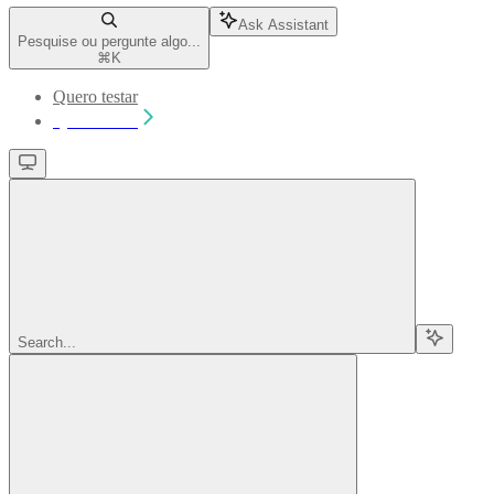
Ask Assistant
Pesquise ou pergunte algo...
⌘
K
Quero testar
Quero testar
Search...