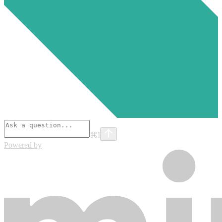
⌘
I
Powered by