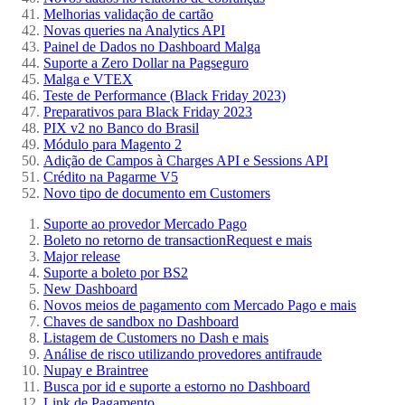
Melhorias validação de cartão
Novas queries na Analytics API
Painel de Dados no Dashboard Malga
Suporte a Zero Dollar na Pagseguro
Malga e VTEX
Teste de Performance (Black Friday 2023)
Preparativos para Black Friday 2023
PIX v2 no Banco do Brasil
Módulo para Magento 2
Adição de Campos à Charges API e Sessions API
Crédito na Pagarme V5
Novo tipo de documento em Customers
Suporte ao provedor Mercado Pago
Boleto no retorno de transactionRequest e mais
Major release
Suporte a boleto por BS2
New Dashboard
Novos meios de pagamento com Mercado Pago e mais
Chaves de sandbox no Dashboard
Listagem de Customers no Dash e mais
Análise de risco utilizando provedores antifraude
Nupay e Braintree
Busca por id e suporte a estorno no Dashboard
Link de Pagamento