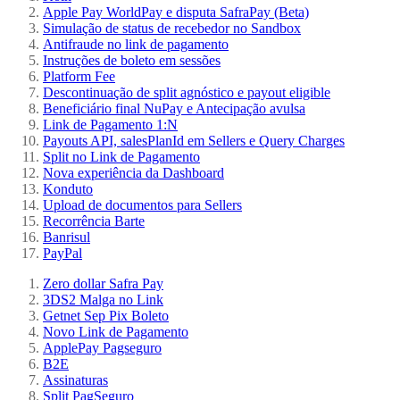
Apple Pay WorldPay e disputa SafraPay (Beta)
Simulação de status de recebedor no Sandbox
Antifraude no link de pagamento
Instruções de boleto em sessões
Platform Fee
Descontinuação de split agnóstico e payout eligible
Beneficiário final NuPay e Antecipação avulsa
Link de Pagamento 1:N
Payouts API, salesPlanId em Sellers e Query Charges
Split no Link de Pagamento
Nova experiência da Dashboard
Konduto
Upload de documentos para Sellers
Recorrência Barte
Banrisul
PayPal
Zero dollar Safra Pay
3DS2 Malga no Link
Getnet Sep Pix Boleto
Novo Link de Pagamento
ApplePay Pagseguro
B2E
Assinaturas
Split PagSeguro