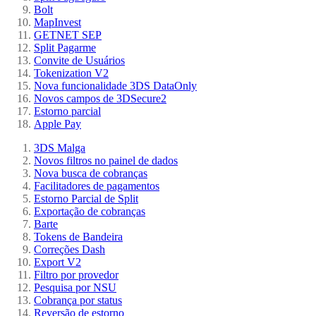
Bolt
MapInvest
GETNET SEP
Split Pagarme
Convite de Usuários
Tokenization V2
Nova funcionalidade 3DS DataOnly
Novos campos de 3DSecure2
Estorno parcial
Apple Pay
3DS Malga
Novos filtros no painel de dados
Nova busca de cobranças
Facilitadores de pagamentos
Estorno Parcial de Split
Exportação de cobranças
Barte
Tokens de Bandeira
Correções Dash
Export V2
Filtro por provedor
Pesquisa por NSU
Cobrança por status
Reversão de estorno