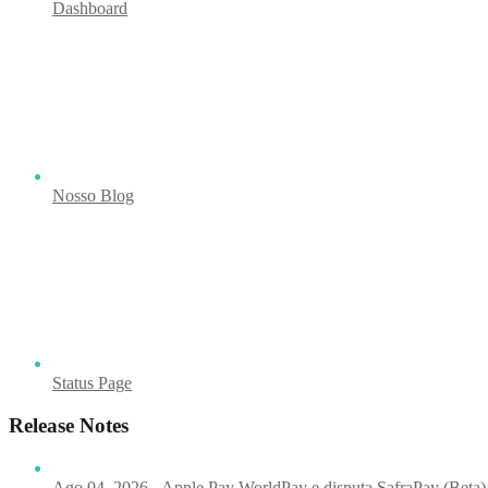
Dashboard
Nosso Blog
Status Page
Release Notes
Ago 04, 2026 - Apple Pay WorldPay e disputa SafraPay (Beta)