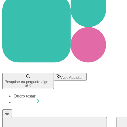
Ask Assistant
Pesquise ou pergunte algo...
⌘
K
Quero testar
Quero testar