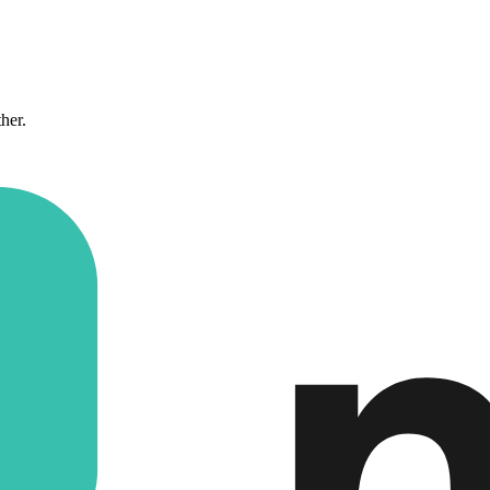
ther.