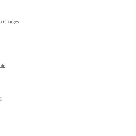
no Charges
ble
t