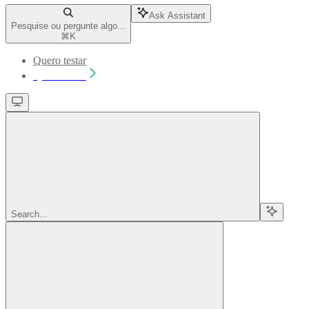
Ask Assistant
Pesquise ou pergunte algo...
⌘
K
Quero testar
Quero testar
Search...