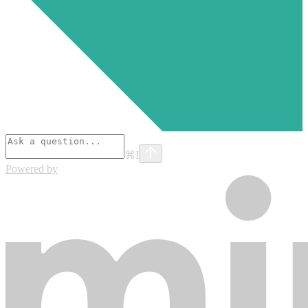
⌘
I
Powered by