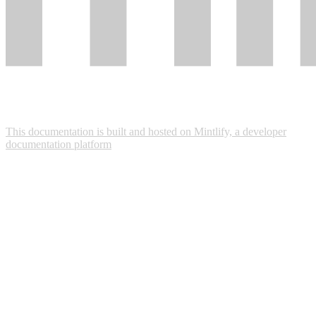
This documentation is built and hosted on Mintlify, a developer
documentation platform
Assistant
Responses
are
generated
using
AI
and
may
contain