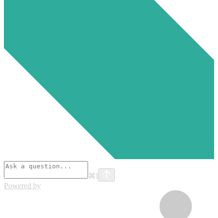
⌘
I
Powered by