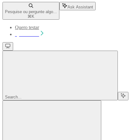
Ask Assistant
Pesquise ou pergunte algo...
⌘
K
Quero testar
Quero testar
Search...