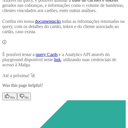
Através da query, é possível analisar a
base de cartões e tokens
gerados nas cobranças, e informações como o volume de bandeiras,
clientes vinculados aos cartões, entre outras análises.
Confira em nossa
documentação
todas as informações retornadas na
query, com os detalhes do cartão, token e do cliente associado ao
cartão, caso exista.
É possível testar a
query Cards
e a Analytics API através do
playground disponível neste
link
, utilizando suas credenciais de
acesso à Malga.
Até a próxima! 🚀
Was this page helpful?
Yes
No