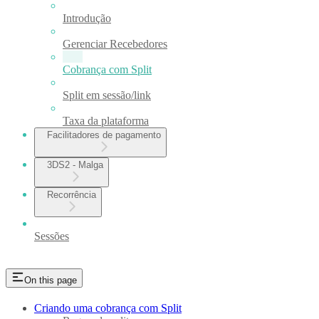
Introdução
Gerenciar Recebedores
Cobrança com Split
Split em sessão/link
Taxa da plataforma
Facilitadores de pagamento
3DS2 - Malga
Recorrência
Sessões
On this page
Criando uma cobrança com Split