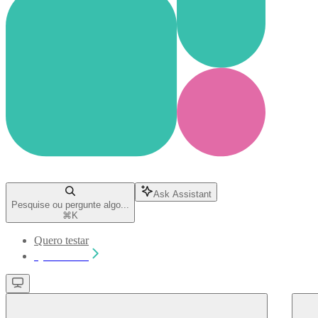
Ask Assistant
Pesquise ou pergunte algo...
⌘
K
Quero testar
Quero testar