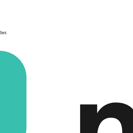
ther.