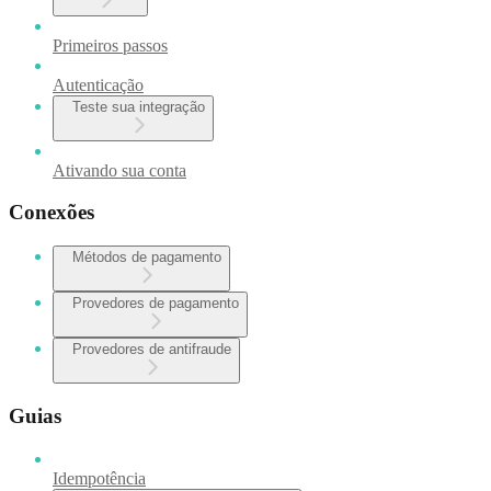
Primeiros passos
Autenticação
Teste sua integração
Ativando sua conta
Conexões
Métodos de pagamento
Provedores de pagamento
Provedores de antifraude
Guias
Idempotência