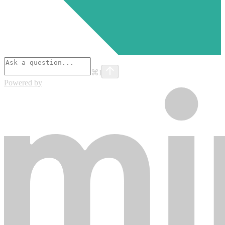
⌘
I
Powered by