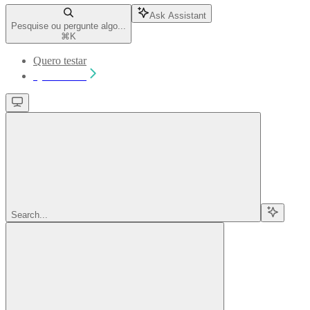
Ask Assistant
Pesquise ou pergunte algo...
⌘
K
Quero testar
Quero testar
Search...