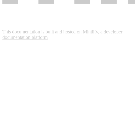
This documentation is built and hosted on Mintlify, a developer
documentation platform
Assistant
Responses
are
generated
using
AI
and
may
contain
mistakes.