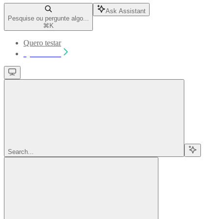
Ask Assistant
Pesquise ou pergunte algo...
⌘
K
Quero testar
Quero testar
Search...