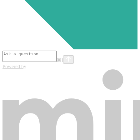
⌘
I
Powered by