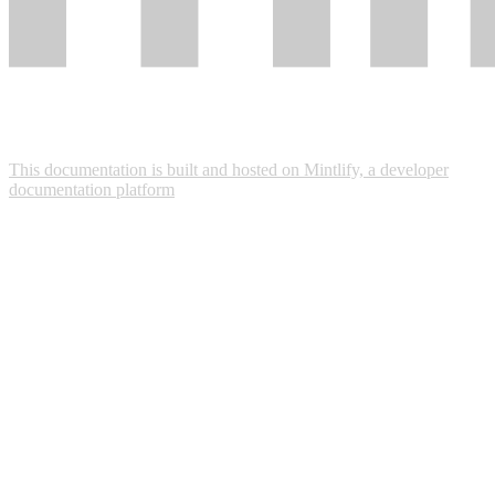
This documentation is built and hosted on Mintlify, a developer
documentation platform
Assistant
Responses
are
generated
using
AI
and
may
contain
mistakes.