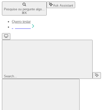
Ask Assistant
Pesquise ou pergunte algo...
⌘
K
Quero testar
Quero testar
Search...