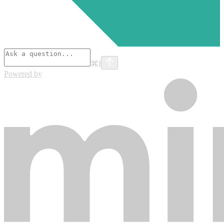
⌘
I
Powered by