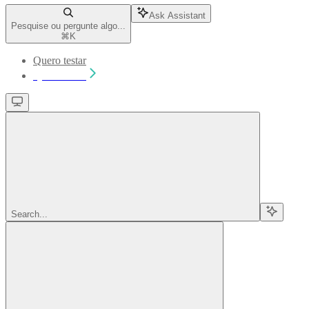
Ask Assistant
Pesquise ou pergunte algo...
⌘
K
Quero testar
Quero testar
Search...