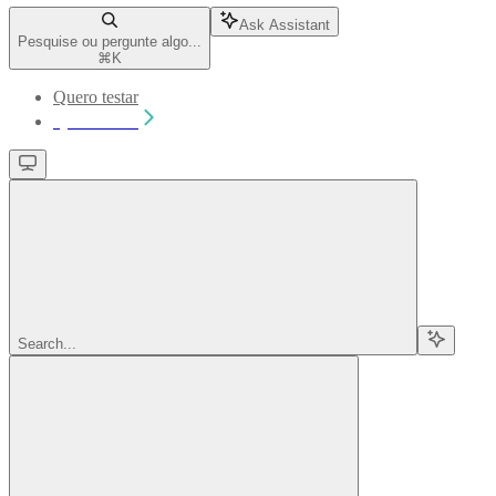
Ask Assistant
Pesquise ou pergunte algo...
⌘
K
Quero testar
Quero testar
Search...