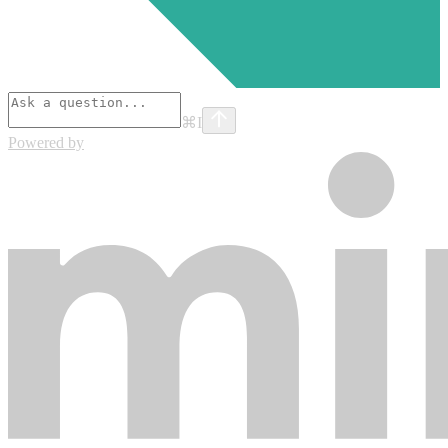
⌘
I
Powered by