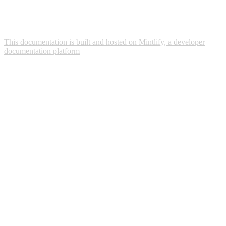
This documentation is built and hosted on Mintlify, a developer
documentation platform
Assistant
Responses
are
generated
using
AI
and
may
contain
mistakes.