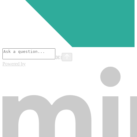
⌘
I
Powered by