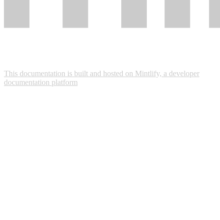
This documentation is built and hosted on Mintlify, a developer
documentation platform
Assistant
Responses
are
generated
using
AI
and
may
contain
mistakes.