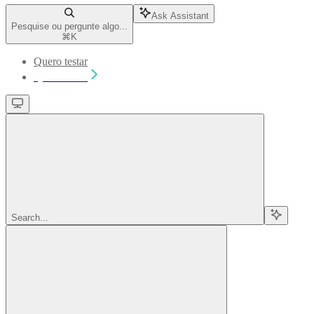
Ask Assistant
Pesquise ou pergunte algo...
⌘
K
Quero testar
Quero testar
Search...