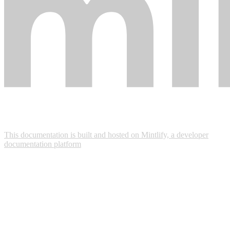
This documentation is built and hosted on Mintlify, a developer
documentation platform
Assistant
Responses
are
generated
using