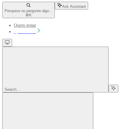
Ask Assistant
Pesquise ou pergunte algo...
⌘
K
Quero testar
Quero testar
Search...