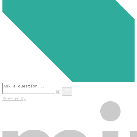
⌘
I
Powered by