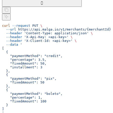
curl
 --request
 PUT
 \
  --url
 https://api.malga.io/v1/merchants/{merchantId}/
  --header
 'Content-Type: application/json'
 \
  --header
 'X-Api-Key: <api-key>'
 \
  --header
 'X-Client-Id: <api-key>'
 \
  --data
 '
[
  {
    "paymentMethod": "credit",
    "percentage": 3.5,
    "fixedAmount": 50,
    "installment": 3
  },
  {
    "paymentMethod": "pix",
    "fixedAmount": 50
  },
  {
    "paymentMethod": "boleto",
    "percentage": 1,
    "fixedAmount": 100
  }
]
'