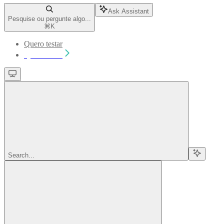
Ask Assistant
Pesquise ou pergunte algo...
⌘
K
Quero testar
Quero testar
Search...