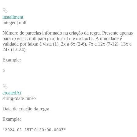
installment
integer | null
Número de parcelas informado na criação da regra. Presente apenas
para
; null para
,
e
. A unicidade é
credit
pix
boleto
default
validada por faixa: à vista (1), 2x a 6x (2-6), 7x a 12x (7-12), 13x a
24x (13-24).
Example
:
5
createdAt
string<date-time>
Data de criação da regra
Example
:
"2024-01-15T10:30:00.000Z"