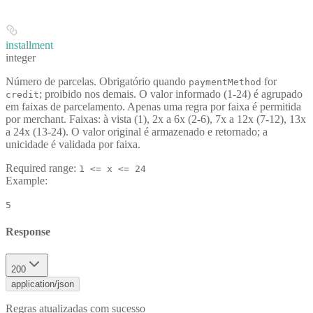
installment
integer
Número de parcelas.
Obrigatório
quando
for
paymentMethod
;
proibido
nos demais. O valor informado (1-24) é agrupado
credit
em faixas de parcelamento. Apenas uma regra por faixa é permitida
por merchant. Faixas: à vista (1), 2x a 6x (2-6), 7x a 12x (7-12), 13x
a 24x (13-24). O valor original é armazenado e retornado; a
unicidade é validada por faixa.
Required range
:
1 <= x <= 24
Example
:
5
Response
200
application/json
Regras atualizadas com sucesso