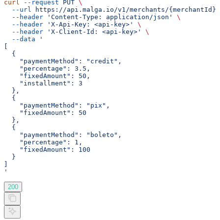
curl
 --request
 PUT
 \
  --url
 https://api.malga.io/v1/merchants/{merchantId}/
  --header
 'Content-Type: application/json'
 \
  --header
 'X-Api-Key: <api-key>'
 \
  --header
 'X-Client-Id: <api-key>'
 \
  --data
 '
[
  {
    "paymentMethod": "credit",
    "percentage": 3.5,
    "fixedAmount": 50,
    "installment": 3
  },
  {
    "paymentMethod": "pix",
    "fixedAmount": 50
  },
  {
    "paymentMethod": "boleto",
    "percentage": 1,
    "fixedAmount": 100
  }
]
'
200