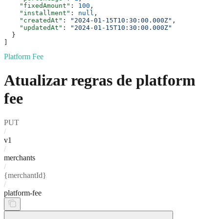
    "fixedAmount"
: 
100
,
    "installment"
: 
null
,
    "createdAt"
: 
"2024-01-15T10:30:00.000Z"
,
    "updatedAt"
: 
"2024-01-15T10:30:00.000Z"
  }
]
Platform Fee
Atualizar regras de platform
fee
PUT
/
v1
/
merchants
/
{merchantId}
/
platform-fee