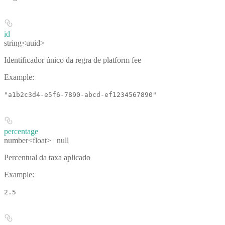
id
string<uuid>
Identificador único da regra de platform fee
Example
:
"a1b2c3d4-e5f6-7890-abcd-ef1234567890"
percentage
number<float> | null
Percentual da taxa aplicado
Example
:
2.5