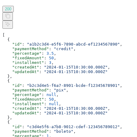
200
[
  {
    "id"
: 
"a1b2c3d4-e5f6-7890-abcd-ef1234567890"
,
    "paymentMethod"
: 
"credit"
,
    "percentage"
: 
3.5
,
    "fixedAmount"
: 
50
,
    "installment"
: 
3
,
    "createdAt"
: 
"2024-01-15T10:30:00.000Z"
,
    "updatedAt"
: 
"2024-01-15T10:30:00.000Z"
  },
  {
    "id"
: 
"b2c3d4e5-f6a7-8901-bcde-f12345678901"
,
    "paymentMethod"
: 
"pix"
,
    "percentage"
: 
null
,
    "fixedAmount"
: 
50
,
    "installment"
: 
null
,
    "createdAt"
: 
"2024-01-15T10:30:00.000Z"
,
    "updatedAt"
: 
"2024-01-15T10:30:00.000Z"
  },
  {
    "id"
: 
"c3d4e5f6-a7b8-9012-cdef-123456789012"
,
    "paymentMethod"
: 
"boleto"
,
    "percentage"
: 
1
,