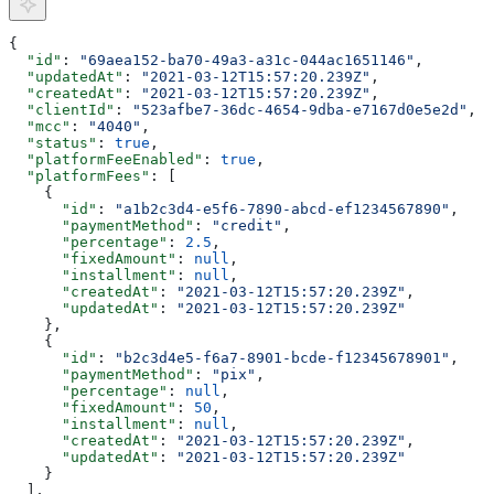
{
  "id"
: 
"69aea152-ba70-49a3-a31c-044ac1651146"
,
  "updatedAt"
: 
"2021-03-12T15:57:20.239Z"
,
  "createdAt"
: 
"2021-03-12T15:57:20.239Z"
,
  "clientId"
: 
"523afbe7-36dc-4654-9dba-e7167d0e5e2d"
,
  "mcc"
: 
"4040"
,
  "status"
: 
true
,
  "platformFeeEnabled"
: 
true
,
  "platformFees"
: [
    {
      "id"
: 
"a1b2c3d4-e5f6-7890-abcd-ef1234567890"
,
      "paymentMethod"
: 
"credit"
,
      "percentage"
: 
2.5
,
      "fixedAmount"
: 
null
,
      "installment"
: 
null
,
      "createdAt"
: 
"2021-03-12T15:57:20.239Z"
,
      "updatedAt"
: 
"2021-03-12T15:57:20.239Z"
    },
    {
      "id"
: 
"b2c3d4e5-f6a7-8901-bcde-f12345678901"
,
      "paymentMethod"
: 
"pix"
,
      "percentage"
: 
null
,
      "fixedAmount"
: 
50
,
      "installment"
: 
null
,
      "createdAt"
: 
"2021-03-12T15:57:20.239Z"
,
      "updatedAt"
: 
"2021-03-12T15:57:20.239Z"
    }
  ],