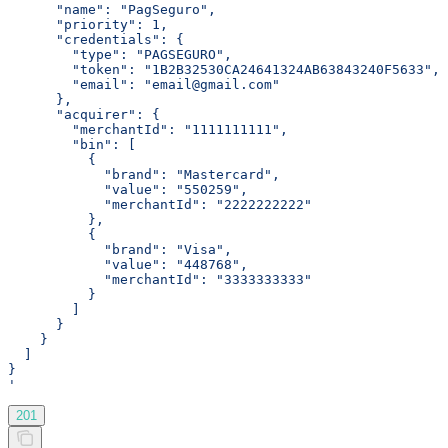
      "name": "PagSeguro",
      "priority": 1,
      "credentials": {
        "type": "PAGSEGURO",
        "token": "1B2B32530CA24641324AB63843240F5633",
        "email": "email@gmail.com"
      },
      "acquirer": {
        "merchantId": "1111111111",
        "bin": [
          {
            "brand": "Mastercard",
            "value": "550259",
            "merchantId": "2222222222"
          },
          {
            "brand": "Visa",
            "value": "448768",
            "merchantId": "3333333333"
          }
        ]
      }
    }
  ]
}
'
201