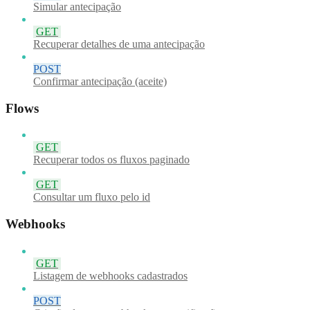
Simular antecipação
GET
Recuperar detalhes de uma antecipação
POST
Confirmar antecipação (aceite)
Flows
GET
Recuperar todos os fluxos paginado
GET
Consultar um fluxo pelo id
Webhooks
GET
Listagem de webhooks cadastrados
POST