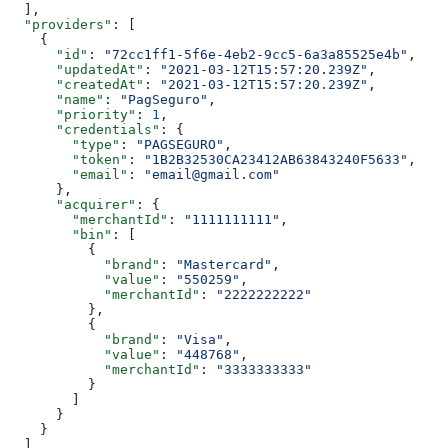
  ],
  "providers"
: [
    {
      "id"
: 
"72cc1ff1-5f6e-4eb2-9cc5-6a3a85525e4b"
,
      "updatedAt"
: 
"2021-03-12T15:57:20.239Z"
,
      "createdAt"
: 
"2021-03-12T15:57:20.239Z"
,
      "name"
: 
"PagSeguro"
,
      "priority"
: 
1
,
      "credentials"
: {
        "type"
: 
"PAGSEGURO"
,
        "token"
: 
"1B2B32530CA23412AB63843240F5633"
,
        "email"
: 
"email@gmail.com"
      },
      "acquirer"
: {
        "merchantId"
: 
"1111111111"
,
        "bin"
: [
          {
            "brand"
: 
"Mastercard"
,
            "value"
: 
"550259"
,
            "merchantId"
: 
"2222222222"
          },
          {
            "brand"
: 
"Visa"
,
            "value"
: 
"448768"
,
            "merchantId"
: 
"3333333333"
          }
        ]
      }
    }
  ]