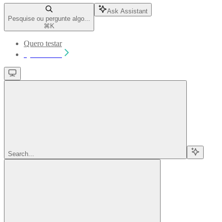
Ask Assistant
Pesquise ou pergunte algo...
⌘
K
Quero testar
Quero testar
Search...