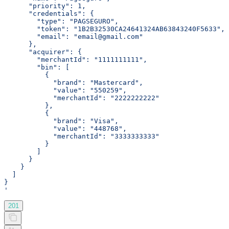
      "priority": 1,
      "credentials": {
        "type": "PAGSEGURO",
        "token": "1B2B32530CA24641324AB63843240F5633",
        "email": "email@gmail.com"
      },
      "acquirer": {
        "merchantId": "1111111111",
        "bin": [
          {
            "brand": "Mastercard",
            "value": "550259",
            "merchantId": "2222222222"
          },
          {
            "brand": "Visa",
            "value": "448768",
            "merchantId": "3333333333"
          }
        ]
      }
    }
  ]
}
'
201