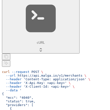
cURL
curl
 --request
 POST
 \
  --url
 https://api.malga.io/v1/merchants
 \
  --header
 'Content-Type: application/json'
 \
  --header
 'X-Api-Key: <api-key>'
 \
  --header
 'X-Client-Id: <api-key>'
 \
  --data
 '
{
  "mcc": "4040",
  "status": true,
  "providers": [
    {