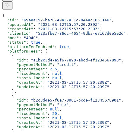
{
  "id"
: 
"69aea152-ba70-49a3-a31c-044ac1651146"
,
  "updatedAt"
: 
"2021-03-12T15:57:20.239Z"
,
  "createdAt"
: 
"2021-03-12T15:57:20.239Z"
,
  "clientId"
: 
"523afbe7-36dc-4654-9dba-e7167d0e5e2d"
,
  "mcc"
: 
"4040"
,
  "status"
: 
true
,
  "platformFeeEnabled"
: 
true
,
  "platformFees"
: [
    {
      "id"
: 
"a1b2c3d4-e5f6-7890-abcd-ef1234567890"
,
      "paymentMethod"
: 
"credit"
,
      "percentage"
: 
2.5
,
      "fixedAmount"
: 
null
,
      "installment"
: 
null
,
      "createdAt"
: 
"2021-03-12T15:57:20.239Z"
,
      "updatedAt"
: 
"2021-03-12T15:57:20.239Z"
    },
    {
      "id"
: 
"b2c3d4e5-f6a7-8901-bcde-f12345678901"
,
      "paymentMethod"
: 
"pix"
,
      "percentage"
: 
null
,
      "fixedAmount"
: 
50
,
      "installment"
: 
null
,
      "createdAt"
: 
"2021-03-12T15:57:20.239Z"
,
      "updatedAt"
: 
"2021-03-12T15:57:20.239Z"
    }