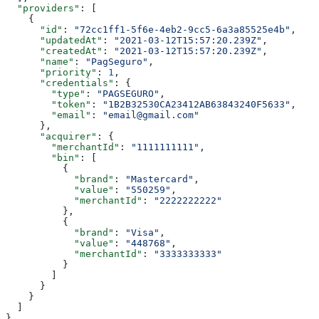
  "providers"
: [
    {
      "id"
: 
"72cc1ff1-5f6e-4eb2-9cc5-6a3a85525e4b"
,
      "updatedAt"
: 
"2021-03-12T15:57:20.239Z"
,
      "createdAt"
: 
"2021-03-12T15:57:20.239Z"
,
      "name"
: 
"PagSeguro"
,
      "priority"
: 
1
,
      "credentials"
: {
        "type"
: 
"PAGSEGURO"
,
        "token"
: 
"1B2B32530CA23412AB63843240F5633"
,
        "email"
: 
"email@gmail.com"
      },
      "acquirer"
: {
        "merchantId"
: 
"1111111111"
,
        "bin"
: [
          {
            "brand"
: 
"Mastercard"
,
            "value"
: 
"550259"
,
            "merchantId"
: 
"2222222222"
          },
          {
            "brand"
: 
"Visa"
,
            "value"
: 
"448768"
,
            "merchantId"
: 
"3333333333"
          }
        ]
      }
    }
  ]
}