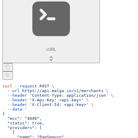
cURL
curl
 --request
 POST
 \
  --url
 https://api.malga.io/v1/merchants
 \
  --header
 'Content-Type: application/json'
 \
  --header
 'X-Api-Key: <api-key>'
 \
  --header
 'X-Client-Id: <api-key>'
 \
  --data
 '
{
  "mcc": "4040",
  "status": true,
  "providers": [
    {
      "name": "PagSeguro",