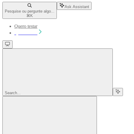
Ask Assistant
Pesquise ou pergunte algo...
⌘
K
Quero testar
Quero testar
Search...