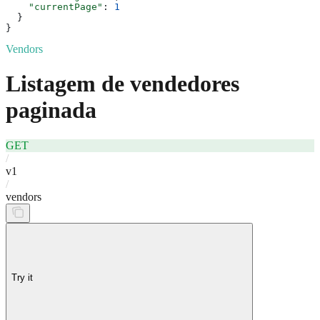
    "currentPage"
: 
1
  }
}
Vendors
Listagem de vendedores
paginada
GET
/
v1
/
vendors
Try it