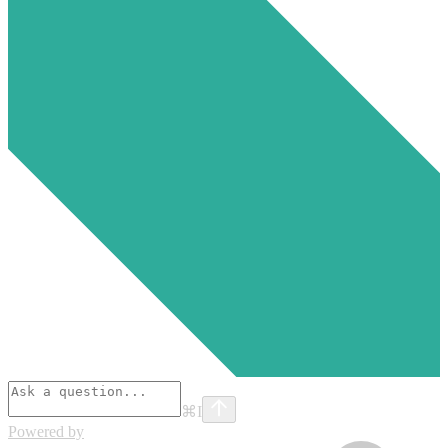
⌘
I
Powered by