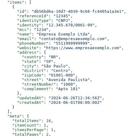
  "items"
: [
    {
      "id"
: 
"db56bd6a-10d7-4039-9c68-fc4405a1a3e1"
,
      "referenceId"
: 
"12345"
,
      "identityType"
: 
"CNPJ"
,
      "identity"
: 
"12.345.678/0001-99"
,
      "mcc"
: 
"1234"
,
      "name"
: 
"Empresa Exemplo Ltda"
,
      "email"
: 
"contato@empresaexemplo.com"
,
      "phoneNumber"
: 
"5511999999999"
,
      "website"
: 
"https://www.empresaexemplo.com"
,
      "address"
: {
        "country"
: 
"BR"
,
        "state"
: 
"SP"
,
        "city"
: 
"São Paulo"
,
        "district"
: 
"Centro"
,
        "zipCode"
: 
"01001-000"
,
        "street"
: 
"Avenida Paulista"
,
        "streetNumber"
: 
"1000"
,
        "complement"
: 
"Apto 101"
      },
      "updatedAt"
: 
"2024-06-26T12:34:56Z"
,
      "createdAt"
: 
"2024-06-01T08:00:00Z"
    }
  ],
  "meta"
: {
    "totalItems"
: 
16
,
    "itemCount"
: 
1
,
    "itemsPerPage"
: 
1
,
    "totalPages"
: 
2
,