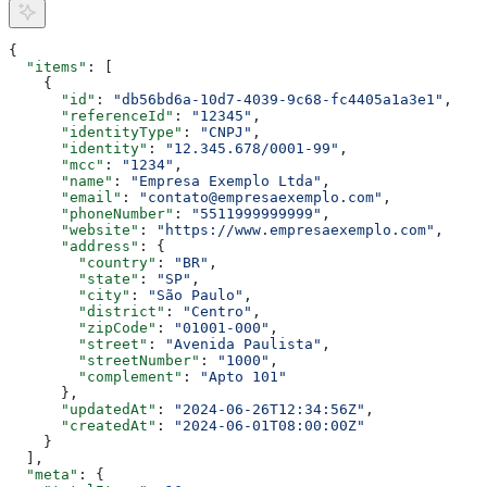
{
  "items"
: [
    {
      "id"
: 
"db56bd6a-10d7-4039-9c68-fc4405a1a3e1"
,
      "referenceId"
: 
"12345"
,
      "identityType"
: 
"CNPJ"
,
      "identity"
: 
"12.345.678/0001-99"
,
      "mcc"
: 
"1234"
,
      "name"
: 
"Empresa Exemplo Ltda"
,
      "email"
: 
"contato@empresaexemplo.com"
,
      "phoneNumber"
: 
"5511999999999"
,
      "website"
: 
"https://www.empresaexemplo.com"
,
      "address"
: {
        "country"
: 
"BR"
,
        "state"
: 
"SP"
,
        "city"
: 
"São Paulo"
,
        "district"
: 
"Centro"
,
        "zipCode"
: 
"01001-000"
,
        "street"
: 
"Avenida Paulista"
,
        "streetNumber"
: 
"1000"
,
        "complement"
: 
"Apto 101"
      },
      "updatedAt"
: 
"2024-06-26T12:34:56Z"
,
      "createdAt"
: 
"2024-06-01T08:00:00Z"
    }
  ],
  "meta"
: {