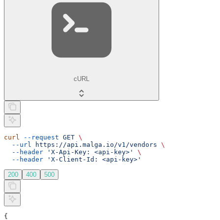
cURL
curl
 --request
 GET
 \
  --url
 https://api.malga.io/v1/vendors
 \
  --header
 'X-Api-Key: <api-key>'
 \
  --header
 'X-Client-Id: <api-key>'
200
400
500
{