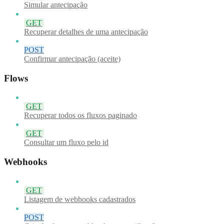
Simular antecipação
GET
Recuperar detalhes de uma antecipação
POST
Confirmar antecipação (aceite)
Flows
GET
Recuperar todos os fluxos paginado
GET
Consultar um fluxo pelo id
Webhooks
GET
Listagem de webhooks cadastrados
POST