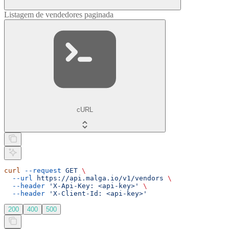
Listagem de vendedores paginada
cURL
curl
 --request
 GET
 \
  --url
 https://api.malga.io/v1/vendors
 \
  --header
 'X-Api-Key: <api-key>'
 \
  --header
 'X-Client-Id: <api-key>'
200
400
500