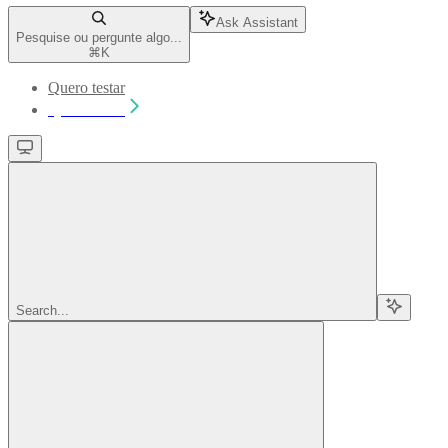
Ask Assistant
Pesquise ou pergunte algo...
⌘
K
Quero testar
Quero testar
Search...