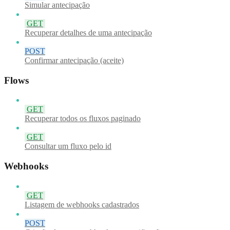
Simular antecipação
GET
Recuperar detalhes de uma antecipação
POST
Confirmar antecipação (aceite)
Flows
GET
Recuperar todos os fluxos paginado
GET
Consultar um fluxo pelo id
Webhooks
GET
Listagem de webhooks cadastrados
POST