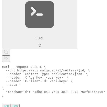
cURL
curl --request DELETE \

  --url https://api.malga.io/v1/sellers/{id} \

  --header 'Content-Type: application/json' \

  --header 'X-Api-Key: <api-key>' \

  --header 'X-Client-Id: <api-key>' \

  --data '

{

  "merchantId": "4dbe1e43-7605-4e71-8973-76cfe16ce496"

}

'
400
500