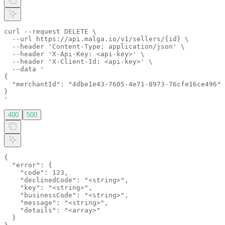
curl --request DELETE \

  --url https://api.malga.io/v1/sellers/{id} \

  --header 'Content-Type: application/json' \

  --header 'X-Api-Key: <api-key>' \

  --header 'X-Client-Id: <api-key>' \

  --data '

{

  "merchantId": "4dbe1e43-7605-4e71-8973-76cfe16ce496"

}

'
400
500
{

  "error": {

    "code": 123,

    "declinedCode": "<string>",

    "key": "<string>",

    "businessCode": "<string>",

    "message": "<string>",

    "details": "<array>"

  }
