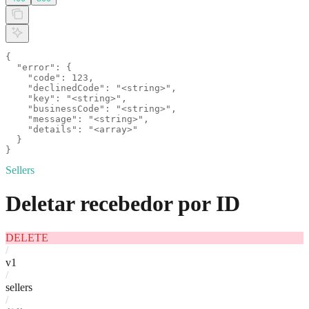
{

  "error": {

    "code": 123,

    "declinedCode": "<string>",

    "key": "<string>",

    "businessCode": "<string>",

    "message": "<string>",

    "details": "<array>"

  }

}
Sellers
Deletar recebedor por ID
DELETE
/
v1
/
sellers
/