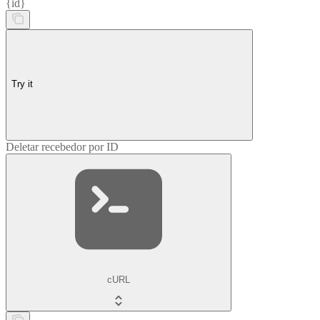
{id}
Try it
Deletar recebedor por ID
cURL