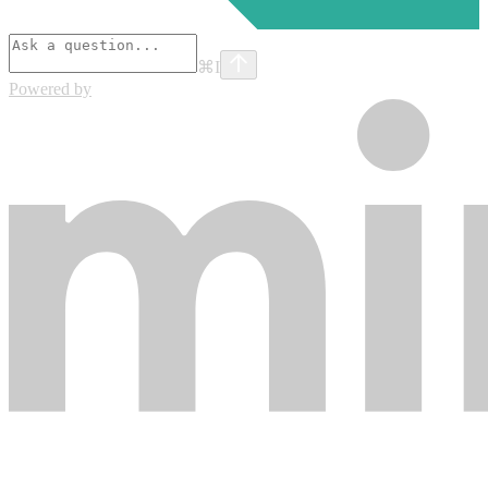
⌘
I
Powered by