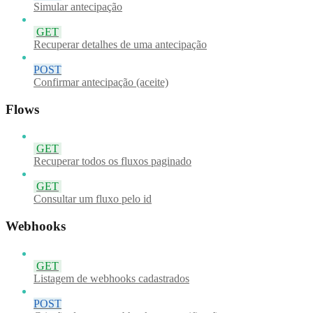
Simular antecipação
GET
Recuperar detalhes de uma antecipação
POST
Confirmar antecipação (aceite)
Flows
GET
Recuperar todos os fluxos paginado
GET
Consultar um fluxo pelo id
Webhooks
GET
Listagem de webhooks cadastrados
POST