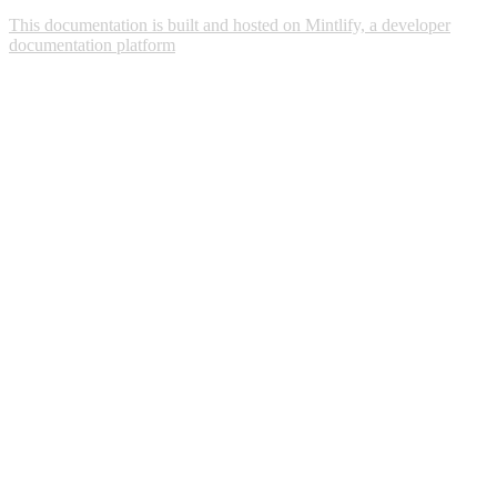
This documentation is built and hosted on Mintlify, a developer
documentation platform
Assistant
Responses
are
generated
using
AI
and
may
contain
mistakes.