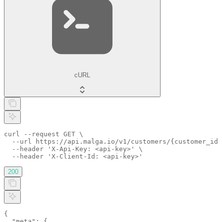
cURL
curl --request GET \

  --url https://api.malga.io/v1/customers/{customer_id}
  --header 'X-Api-Key: <api-key>' \

  --header 'X-Client-Id: <api-key>'
200
{

  "meta": {
