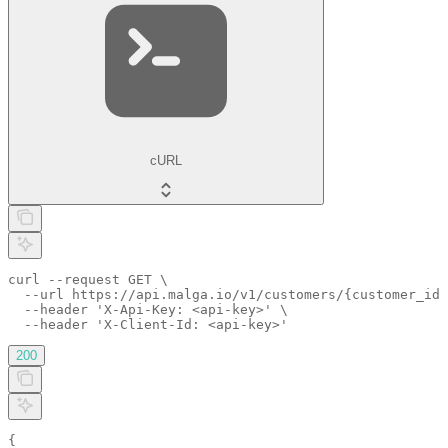
cURL
curl --request GET \

  --url https://api.malga.io/v1/customers/{customer_id}
  --header 'X-Api-Key: <api-key>' \

  --header 'X-Client-Id: <api-key>'
200
{
