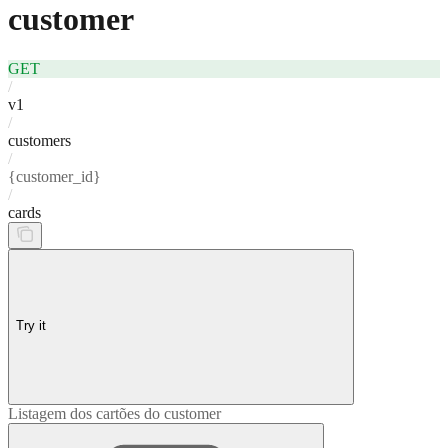
customer
GET
/
v1
/
customers
/
{customer_id}
/
cards
Try it
Listagem dos cartões do customer