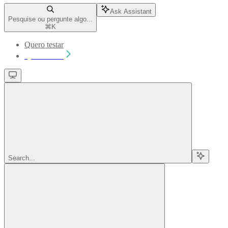
Ask Assistant
Pesquise ou pergunte algo...
⌘
K
Quero testar
Quero testar
Search...