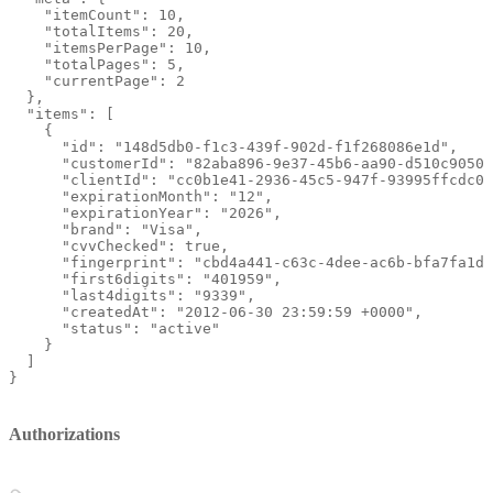
    "itemCount": 10,

    "totalItems": 20,

    "itemsPerPage": 10,

    "totalPages": 5,

    "currentPage": 2

  },

  "items": [

    {

      "id": "148d5db0-f1c3-439f-902d-f1f268086e1d",

      "customerId": "82aba896-9e37-45b6-aa90-d510c90505
      "clientId": "cc0b1e41-2936-45c5-947f-93995ffcdc00
      "expirationMonth": "12",

      "expirationYear": "2026",

      "brand": "Visa",

      "cvvChecked": true,

      "fingerprint": "cbd4a441-c63c-4dee-ac6b-bfa7fa1df
      "first6digits": "401959",

      "last4digits": "9339",

      "createdAt": "2012-06-30 23:59:59 +0000",

      "status": "active"

    }

  ]

}
Authorizations