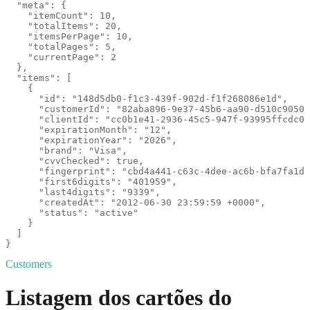
  "meta": {

    "itemCount": 10,

    "totalItems": 20,

    "itemsPerPage": 10,

    "totalPages": 5,

    "currentPage": 2

  },

  "items": [

    {

      "id": "148d5db0-f1c3-439f-902d-f1f268086e1d",

      "customerId": "82aba896-9e37-45b6-aa90-d510c90505
      "clientId": "cc0b1e41-2936-45c5-947f-93995ffcdc00
      "expirationMonth": "12",

      "expirationYear": "2026",

      "brand": "Visa",

      "cvvChecked": true,

      "fingerprint": "cbd4a441-c63c-4dee-ac6b-bfa7fa1df
      "first6digits": "401959",

      "last4digits": "9339",

      "createdAt": "2012-06-30 23:59:59 +0000",

      "status": "active"

    }

  ]

}
Customers
Listagem dos cartões do