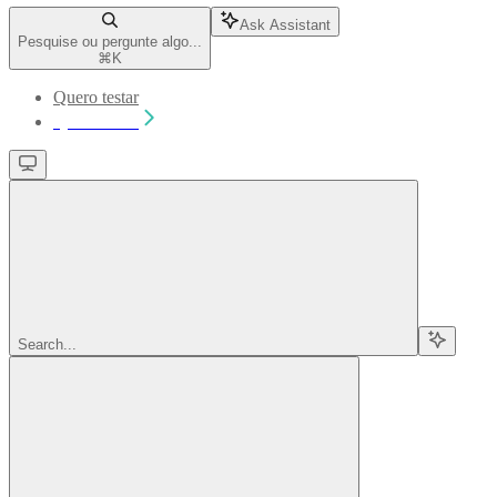
Ask Assistant
Pesquise ou pergunte algo...
⌘
K
Quero testar
Quero testar
Search...