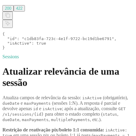
200
422
{

  "id": "c1db83fa-723c-4e1f-9722-bc19d1be6791",

  "isActive": true

}
Sessions
Atualizar relevância de uma
sessão
Atualiza campos de relevância da sessão:
(obrigatório),
isActive
e
(sessões 1:N). A resposta é parcial e
dueDate
maxPayments
devolve apenas
e
; após a atualização, consulte
id
isActive
GET
para obter o estado completo (
,
/v1/sessions/{id}
status
,
,
, etc.).
dueDate
maxPayments
multiplePayments
Restrição de reativação pix/boleto 1:1 consumida:
isActive:
em uma sessão pix ou boleto 1:1 já paga (
true
maxPayments = 1