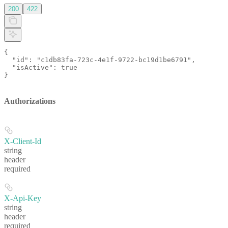
200
422
{

  "id": "c1db83fa-723c-4e1f-9722-bc19d1be6791",

  "isActive": true

}
Authorizations
X-Client-Id
string
header
required
X-Api-Key
string
header
required