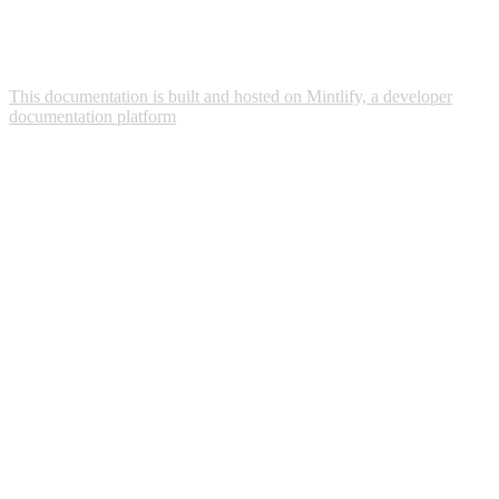
This documentation is built and hosted on Mintlify, a developer
documentation platform
Assistant
Responses
are
generated
using
AI
and
may
contain
mistakes.