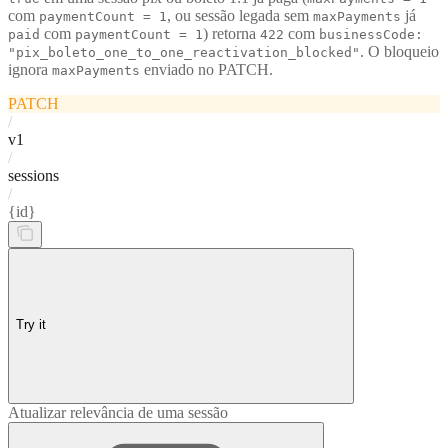
com
, ou sessão legada sem
já
paymentCount = 1
maxPayments
com
) retorna
com
paid
paymentCount = 1
422
businessCode:
. O bloqueio
"pix_boleto_one_to_one_reactivation_blocked"
ignora
enviado no PATCH.
maxPayments
PATCH
/
v1
/
sessions
/
{id}
Try it
Atualizar relevância de uma sessão