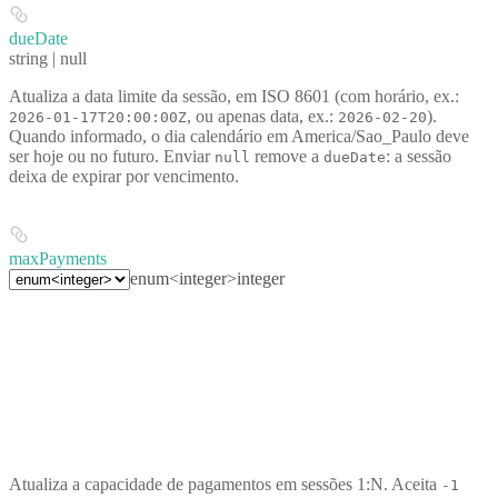
dueDate
string | null
Atualiza a data limite da sessão, em ISO 8601 (com horário, ex.:
, ou apenas data, ex.:
).
2026-01-17T20:00:00Z
2026-02-20
Quando informado, o dia calendário em
America/Sao_Paulo
deve
ser
hoje ou no futuro
. Enviar
remove a
: a sessão
null
dueDate
deixa de expirar por vencimento.
maxPayments
enum<integer>
integer
Atualiza a capacidade de pagamentos em sessões 1:N. Aceita
-1