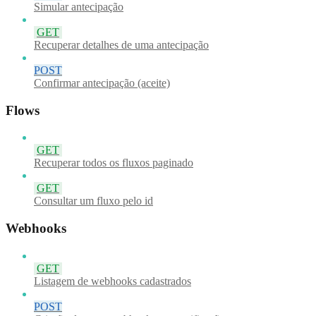
Simular antecipação
GET
Recuperar detalhes de uma antecipação
POST
Confirmar antecipação (aceite)
Flows
GET
Recuperar todos os fluxos paginado
GET
Consultar um fluxo pelo id
Webhooks
GET
Listagem de webhooks cadastrados
POST