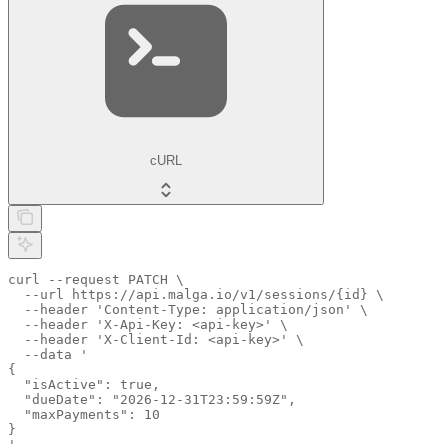
cURL
curl --request PATCH \

  --url https://api.malga.io/v1/sessions/{id} \

  --header 'Content-Type: application/json' \

  --header 'X-Api-Key: <api-key>' \

  --header 'X-Client-Id: <api-key>' \

  --data '

{

  "isActive": true,

  "dueDate": "2026-12-31T23:59:59Z",

  "maxPayments": 10

}

'