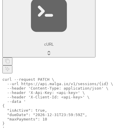
cURL
curl --request PATCH \

  --url https://api.malga.io/v1/sessions/{id} \

  --header 'Content-Type: application/json' \

  --header 'X-Api-Key: <api-key>' \

  --header 'X-Client-Id: <api-key>' \

  --data '

{

  "isActive": true,

  "dueDate": "2026-12-31T23:59:59Z",

  "maxPayments": 10

}

'