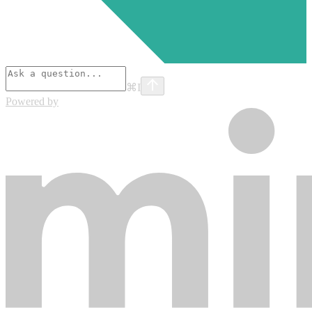
⌘
I
Powered by