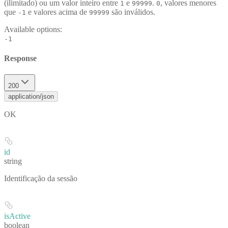
(ilimitado) ou um valor inteiro entre
e
.
, valores menores
1
99999
0
que
e valores acima de
são inválidos.
-1
99999
Available options
:
-1
Response
200
application/json
OK
id
string
Identificação da sessão
isActive
boolean