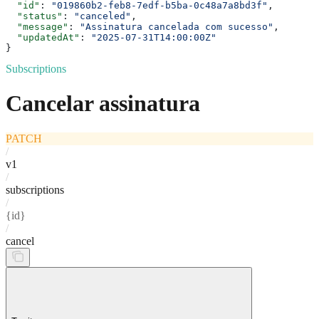
  "id"
: 
"019860b2-feb8-7edf-b5ba-0c48a7a8bd3f"
,
  "status"
: 
"canceled"
,
  "message"
: 
"Assinatura cancelada com sucesso"
,
  "updatedAt"
: 
"2025-07-31T14:00:00Z"
}
Subscriptions
Cancelar assinatura
PATCH
/
v1
/
subscriptions
/
{id}
/
cancel