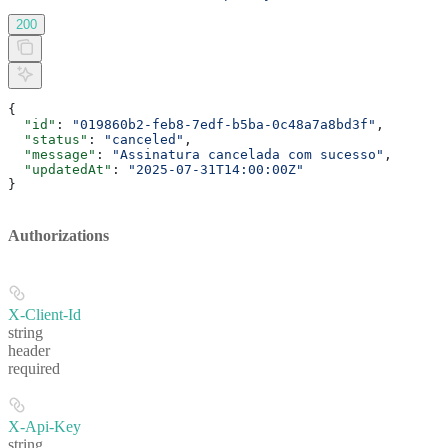
200
{
  "id"
: 
"019860b2-feb8-7edf-b5ba-0c48a7a8bd3f"
,
  "status"
: 
"canceled"
,
  "message"
: 
"Assinatura cancelada com sucesso"
,
  "updatedAt"
: 
"2025-07-31T14:00:00Z"
}
Authorizations
X-Client-Id
string
header
required
X-Api-Key
string