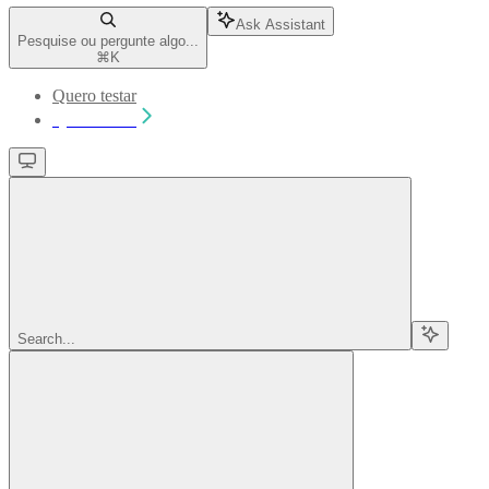
Ask Assistant
Pesquise ou pergunte algo...
⌘
K
Quero testar
Quero testar
Search...