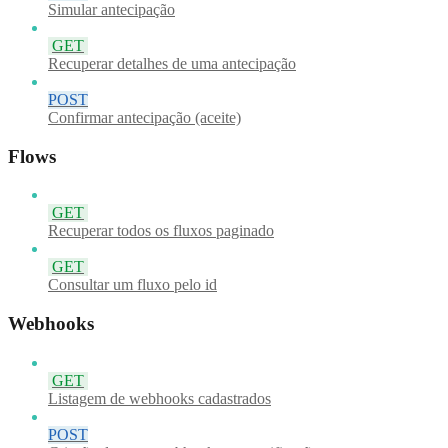
Simular antecipação
GET
Recuperar detalhes de uma antecipação
POST
Confirmar antecipação (aceite)
Flows
GET
Recuperar todos os fluxos paginado
GET
Consultar um fluxo pelo id
Webhooks
GET
Listagem de webhooks cadastrados
POST