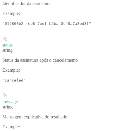
Identificador da assinatura
Example
:
"019860b2-feb8-7edf-b5ba-0c48a7a8bd3f"
status
string
Status da assinatura após o cancelamento
Example
:
"canceled"
message
string
Mensagem explicativa do resultado
Example
: