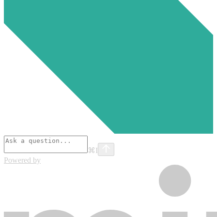
⌘
I
Powered by