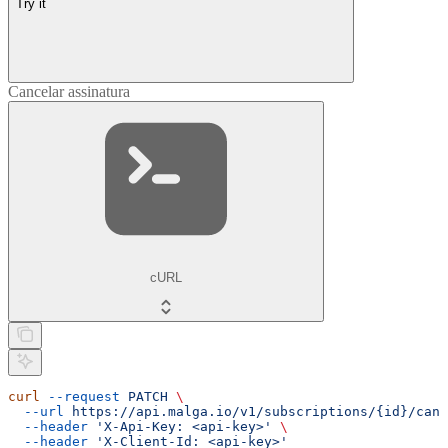
Try it
Cancelar assinatura
cURL
curl
 --request
 PATCH
 \
  --url
 https://api.malga.io/v1/subscriptions/{id}/canc
  --header
 'X-Api-Key: <api-key>'
 \
  --header
 'X-Client-Id: <api-key>'