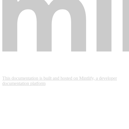
This documentation is built and hosted on Mintlify, a developer
documentation platform
Assistant
Responses
are
generated