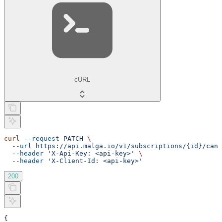
cURL
curl
 --request
 PATCH
 \
  --url
 https://api.malga.io/v1/subscriptions/{id}/canc
  --header
 'X-Api-Key: <api-key>'
 \
  --header
 'X-Client-Id: <api-key>'
200
{