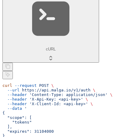
cURL
curl
 --request
 POST
 \
  --url
 https://api.malga.io/v1/auth
 \
  --header
 'Content-Type: application/json'
 \
  --header
 'X-Api-Key: <api-key>'
 \
  --header
 'X-Client-Id: <api-key>'
 \
  --data
 '
{
  "scope": [
    "tokens"
  ],
  "expires": 31104000
}