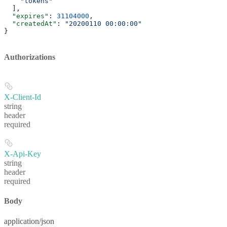
    "tokens"
  ],
  "expires"
: 
31104000
,
  "createdAt"
: 
"20200110 00:00:00"
}
Authorizations
X-Client-Id
string
header
required
X-Api-Key
string
header
required
Body
application/json