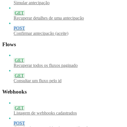
Simular antecipação
GET
Recuperar detalhes de uma antecipação
POST
Confirmar antecipação (aceite)
Flows
GET
Recuperar todos os fluxos paginado
GET
Consultar um fluxo pelo id
Webhooks
GET
Listagem de webhooks cadastrados
POST