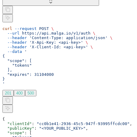
curl
 --request
 POST
 \
  --url
 https://api.malga.io/v1/auth
 \
  --header
 'Content-Type: application/json'
 \
  --header
 'X-Api-Key: <api-key>'
 \
  --header
 'X-Client-Id: <api-key>'
 \
  --data
 '
{
  "scope": [
    "tokens"
  ],
  "expires": 31104000
}
'
201
400
500
{
  "clientId"
: 
"cc0b1e41-2936-45c5-947f-93995ffcdc00"
,
  "publicKey"
: 
"<YOUR_PUBLIC_KEY>"
,
  "scope"
: [