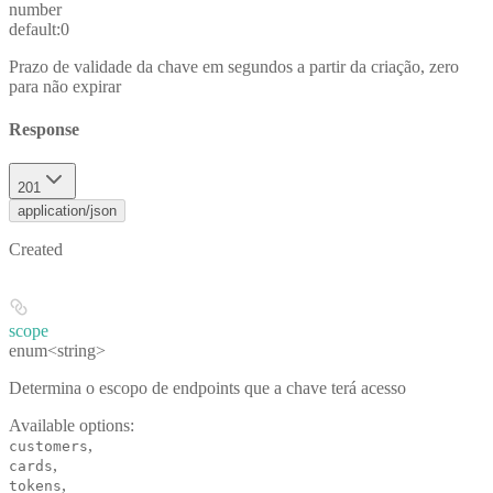
number
default:
0
Prazo de validade da chave em segundos a partir da criação, zero
para não expirar
Response
201
application/json
Created
scope
enum<string>
Determina o escopo de endpoints que a chave terá acesso
Available options
:
,
customers
,
cards
,
tokens