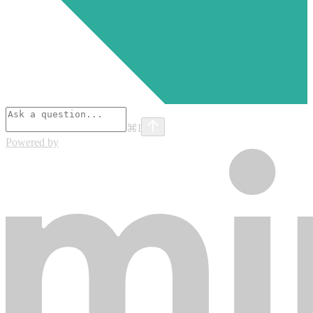
⌘
I
Powered by