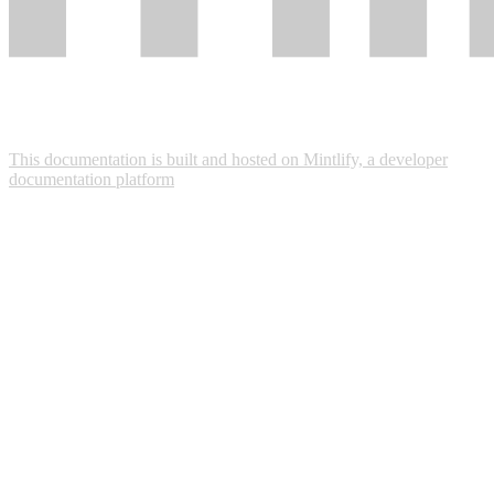
This documentation is built and hosted on Mintlify, a developer
documentation platform
Assistant
Responses
are
generated
using
AI
and
may
contain
mistakes.