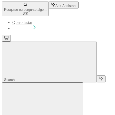
Ask Assistant
Pesquise ou pergunte algo...
⌘
K
Quero testar
Quero testar
Search...