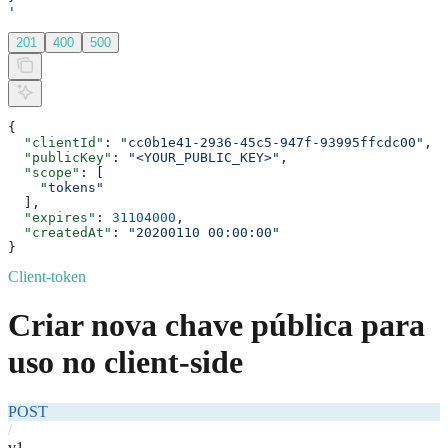
'
201
400
500
{
  "clientId"
: 
"cc0b1e41-2936-45c5-947f-93995ffcdc00"
,
  "publicKey"
: 
"<YOUR_PUBLIC_KEY>"
,
  "scope"
: [
    "tokens"
  ],
  "expires"
: 
31104000
,
  "createdAt"
: 
"20200110 00:00:00"
}
Client-token
Criar nova chave pública para
uso no client-side
POST
/
v1