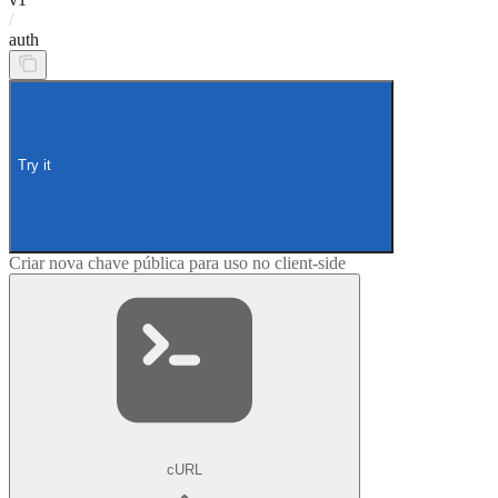
/
auth
Try it
Criar nova chave pública para uso no client-side
cURL