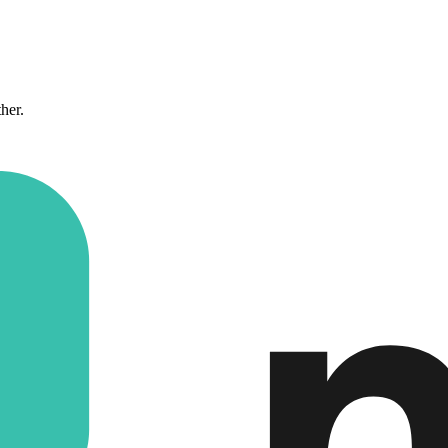
ther.