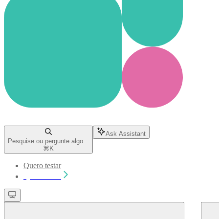
Ask Assistant
Pesquise ou pergunte algo...
⌘
K
Quero testar
Quero testar