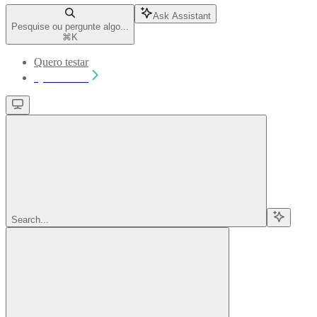
Ask Assistant
Pesquise ou pergunte algo...
⌘
K
Quero testar
Quero testar
Search...