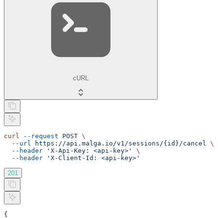
cURL
curl
 --request
 POST
 \
  --url
 https://api.malga.io/v1/sessions/{id}/cancel
 \
  --header
 'X-Api-Key: <api-key>'
 \
  --header
 'X-Client-Id: <api-key>'
201
{