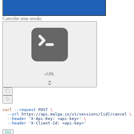
Cancelar uma sessão
cURL
curl
 --request
 POST
 \
  --url
 https://api.malga.io/v1/sessions/{id}/cancel
 \
  --header
 'X-Api-Key: <api-key>'
 \
  --header
 'X-Client-Id: <api-key>'
201