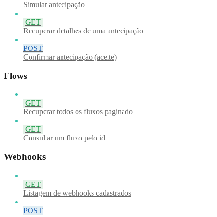
Simular antecipação
GET
Recuperar detalhes de uma antecipação
POST
Confirmar antecipação (aceite)
Flows
GET
Recuperar todos os fluxos paginado
GET
Consultar um fluxo pelo id
Webhooks
GET
Listagem de webhooks cadastrados
POST