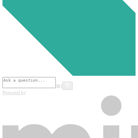
⌘
I
Powered by