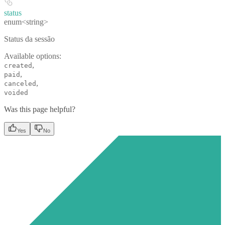
status
enum<string>
Status da sessão
Available options
:
,
created
,
paid
,
canceled
voided
Was this page helpful?
Yes
No