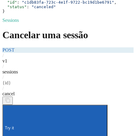
  "id"
: 
"c1db83fa-723c-4e1f-9722-bc19d1be6791"
,
  "status"
: 
"canceled"
}
Sessions
Cancelar uma sessão
POST
/
v1
/
sessions
/
{id}
/
cancel
Try it