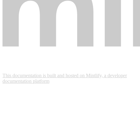
This documentation is built and hosted on Mintlify, a developer
documentation platform
Assistant
Responses
are
generated
using
AI