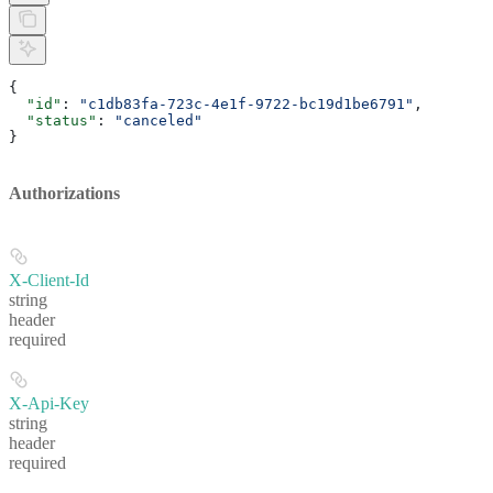
{
  "id"
: 
"c1db83fa-723c-4e1f-9722-bc19d1be6791"
,
  "status"
: 
"canceled"
}
Authorizations
X-Client-Id
string
header
required
X-Api-Key
string
header
required