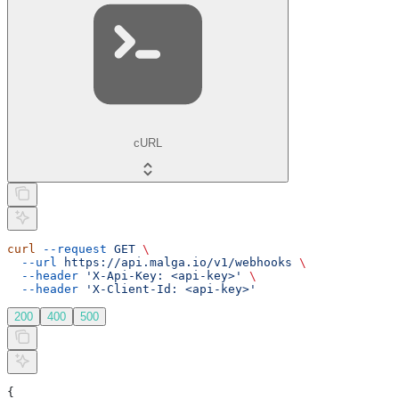
cURL
curl
 --request
 GET
 \
  --url
 https://api.malga.io/v1/webhooks
 \
  --header
 'X-Api-Key: <api-key>'
 \
  --header
 'X-Client-Id: <api-key>'
200
400
500
{