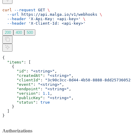
curl
 --request
 GET
 \
  --url
 https://api.malga.io/v1/webhooks
 \
  --header
 'X-Api-Key: <api-key>'
 \
  --header
 'X-Client-Id: <api-key>'
200
400
500
{
  "items"
: [
    {
      "id"
: 
"<string>"
,
      "createdAt"
: 
"<string>"
,
      "clientId"
: 
"3c90c3cc-0d44-4b50-8888-8dd25736052a
      "event"
: 
"<string>"
,
      "endpoint"
: 
"<string>"
,
      "version"
: 
1.1
,
      "publicKey"
: 
"<string>"
,
      "status"
: 
true
    }
  ]
}
Authorizations