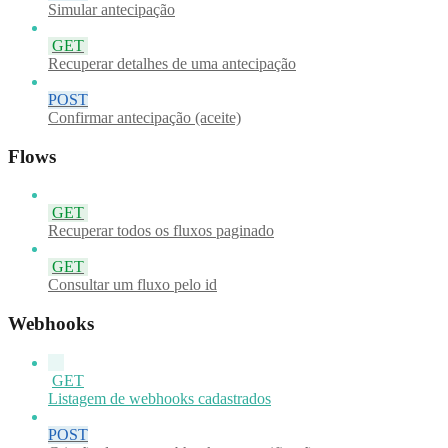
Simular antecipação
GET
Recuperar detalhes de uma antecipação
POST
Confirmar antecipação (aceite)
Flows
GET
Recuperar todos os fluxos paginado
GET
Consultar um fluxo pelo id
Webhooks
GET
Listagem de webhooks cadastrados
POST