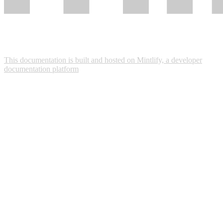
This documentation is built and hosted on Mintlify, a developer
documentation platform
Assistant
Responses
are
generated
using
AI
and
may
contain
mistakes.