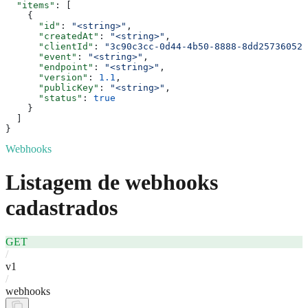
  "items"
: [
    {
      "id"
: 
"<string>"
,
      "createdAt"
: 
"<string>"
,
      "clientId"
: 
"3c90c3cc-0d44-4b50-8888-8dd25736052a
      "event"
: 
"<string>"
,
      "endpoint"
: 
"<string>"
,
      "version"
: 
1.1
,
      "publicKey"
: 
"<string>"
,
      "status"
: 
true
    }
  ]
}
Webhooks
Listagem de webhooks
cadastrados
GET
/
v1
/
webhooks