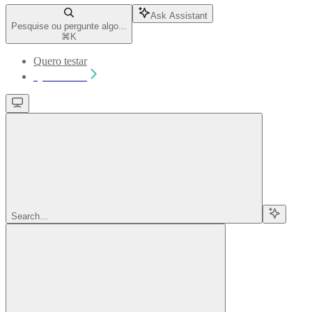
Ask Assistant
Pesquise ou pergunte algo...
⌘
K
Quero testar
Quero testar
Search...