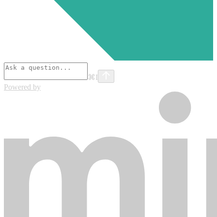
⌘
I
Powered by