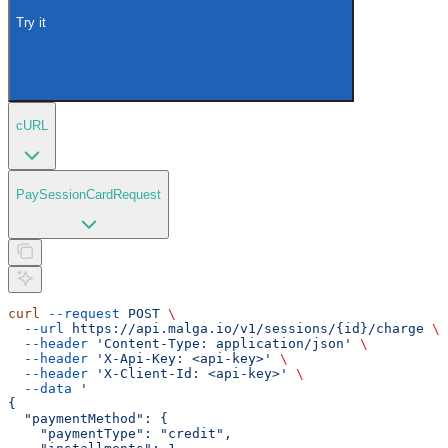
Try it
cURL
PaySessionCardRequest
curl
 --request
 POST
 \
  --url
 https://api.malga.io/v1/sessions/{id}/charge
 \
  --header
 'Content-Type: application/json'
 \
  --header
 'X-Api-Key: <api-key>'
 \
  --header
 'X-Client-Id: <api-key>'
 \
  --data
 '
{
  "paymentMethod": {
    "paymentType": "credit",