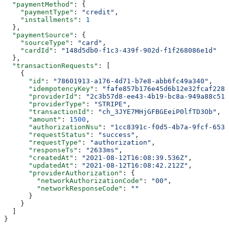
  "paymentMethod"
: {
    "paymentType"
: 
"credit"
,
    "installments"
: 
1
  },
  "paymentSource"
: {
    "sourceType"
: 
"card"
,
    "cardId"
: 
"148d5db0-f1c3-439f-902d-f1f268086e1d"
  },
  "transactionRequests"
: [
    {
      "id"
: 
"78601913-a176-4d71-b7e8-abb6fc49a340"
,
      "idempotencyKey"
: 
"fafe857b176e45d6b12e32fcaf2289
      "providerId"
: 
"2c3b57d8-ee43-4b19-bc8a-949a88c51d
      "providerType"
: 
"STRIPE"
,
      "transactionId"
: 
"ch_3JYE7MHjGFBGEeiP0lfTD3Ob"
,
      "amount"
: 
1500
,
      "authorizationNsu"
: 
"1cc8391c-f0d5-4b7a-9fcf-653c
      "requestStatus"
: 
"success"
,
      "requestType"
: 
"authorization"
,
      "responseTs"
: 
"2633ms"
,
      "createdAt"
: 
"2021-08-12T16:08:39.536Z"
,
      "updatedAt"
: 
"2021-08-12T16:08:42.212Z"
,
      "providerAuthorization"
: {
        "networkAuthorizationCode"
: 
"00"
,
        "networkResponseCode"
: 
""
      }
    }
  ]
}