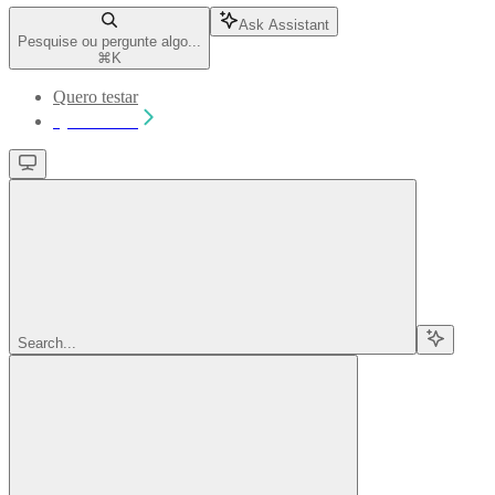
Ask Assistant
Pesquise ou pergunte algo...
⌘
K
Quero testar
Quero testar
Search...