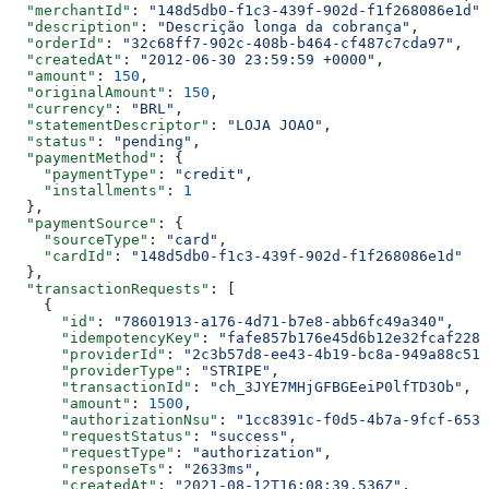
  "merchantId"
: 
"148d5db0-f1c3-439f-902d-f1f268086e1d"
,
  "description"
: 
"Descrição longa da cobrança"
,
  "orderId"
: 
"32c68ff7-902c-408b-b464-cf487c7cda97"
,
  "createdAt"
: 
"2012-06-30 23:59:59 +0000"
,
  "amount"
: 
150
,
  "originalAmount"
: 
150
,
  "currency"
: 
"BRL"
,
  "statementDescriptor"
: 
"LOJA JOAO"
,
  "status"
: 
"pending"
,
  "paymentMethod"
: {
    "paymentType"
: 
"credit"
,
    "installments"
: 
1
  },
  "paymentSource"
: {
    "sourceType"
: 
"card"
,
    "cardId"
: 
"148d5db0-f1c3-439f-902d-f1f268086e1d"
  },
  "transactionRequests"
: [
    {
      "id"
: 
"78601913-a176-4d71-b7e8-abb6fc49a340"
,
      "idempotencyKey"
: 
"fafe857b176e45d6b12e32fcaf2289
      "providerId"
: 
"2c3b57d8-ee43-4b19-bc8a-949a88c51d
      "providerType"
: 
"STRIPE"
,
      "transactionId"
: 
"ch_3JYE7MHjGFBGEeiP0lfTD3Ob"
,
      "amount"
: 
1500
,
      "authorizationNsu"
: 
"1cc8391c-f0d5-4b7a-9fcf-653c
      "requestStatus"
: 
"success"
,
      "requestType"
: 
"authorization"
,
      "responseTs"
: 
"2633ms"
,
      "createdAt"
: 
"2021-08-12T16:08:39.536Z"
,