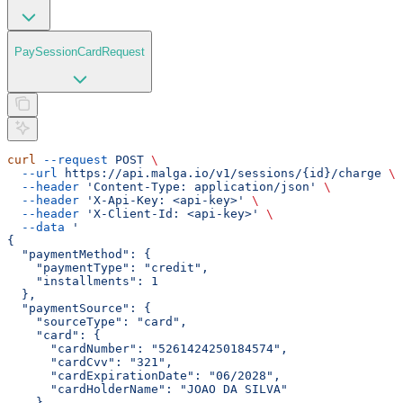
PaySessionCardRequest
curl
 --request
 POST
 \
  --url
 https://api.malga.io/v1/sessions/{id}/charge
 \
  --header
 'Content-Type: application/json'
 \
  --header
 'X-Api-Key: <api-key>'
 \
  --header
 'X-Client-Id: <api-key>'
 \
  --data
 '
{
  "paymentMethod": {
    "paymentType": "credit",
    "installments": 1
  },
  "paymentSource": {
    "sourceType": "card",
    "card": {
      "cardNumber": "5261424250184574",
      "cardCvv": "321",
      "cardExpirationDate": "06/2028",
      "cardHolderName": "JOAO DA SILVA"
    }