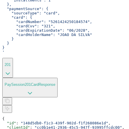
    "installments": 1
  },
  "paymentSource": {
    "sourceType": "card",
    "card": {
      "cardNumber": "5261424250184574",
      "cardCvv": "321",
      "cardExpirationDate": "06/2028",
      "cardHolderName": "JOAO DA SILVA"
    }
  }
}
'
201
PaySession201CardResponse
{
  "id"
: 
"148d5db0-f1c3-439f-902d-f1f268086e1d"
,
  "clientId"
: 
"cc0b1e41-2936-45c5-947f-93995ffcdc00"
,