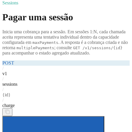
Sessions
Pagar uma sessão
Inicia uma cobrança para a sessão. Em sessões 1:N, cada chamada
aceita representa uma tentativa individual dentro da capacidade
configurada em
. A resposta é a cobrança criada e não
maxPayments
retorna
; consulte
multiplePayments
GET /v1/sessions/{id}
para acompanhar o estado agregado atualizado.
POST
/
v1
/
sessions
/
{id}
/
charge