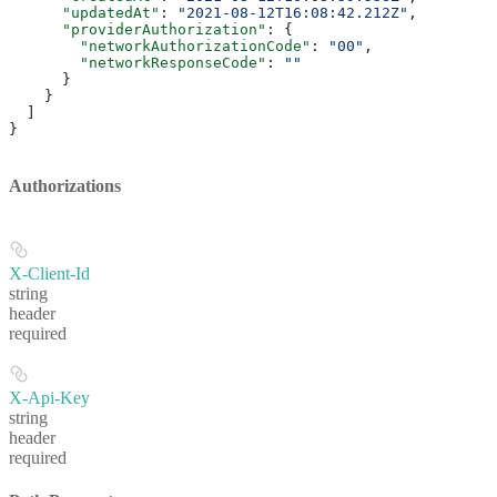
      "updatedAt"
: 
"2021-08-12T16:08:42.212Z"
,
      "providerAuthorization"
: {
        "networkAuthorizationCode"
: 
"00"
,
        "networkResponseCode"
: 
""
      }
    }
  ]
}
Authorizations
X-Client-Id
string
header
required
X-Api-Key
string
header
required