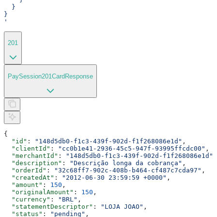
  }
}
'
201
PaySession201CardResponse
{
  "id"
: 
"148d5db0-f1c3-439f-902d-f1f268086e1d"
,
  "clientId"
: 
"cc0b1e41-2936-45c5-947f-93995ffcdc00"
,
  "merchantId"
: 
"148d5db0-f1c3-439f-902d-f1f268086e1d"
,
  "description"
: 
"Descrição longa da cobrança"
,
  "orderId"
: 
"32c68ff7-902c-408b-b464-cf487c7cda97"
,
  "createdAt"
: 
"2012-06-30 23:59:59 +0000"
,
  "amount"
: 
150
,
  "originalAmount"
: 
150
,
  "currency"
: 
"BRL"
,
  "statementDescriptor"
: 
"LOJA JOAO"
,
  "status"
: 
"pending"
,