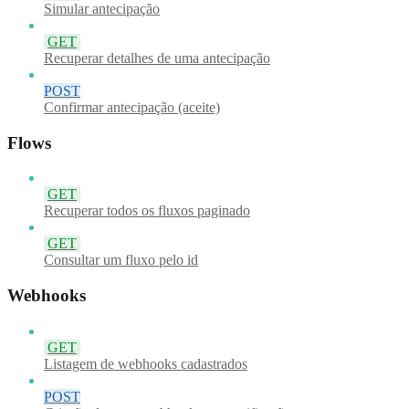
Simular antecipação
GET
Recuperar detalhes de uma antecipação
POST
Confirmar antecipação (aceite)
Flows
GET
Recuperar todos os fluxos paginado
GET
Consultar um fluxo pelo id
Webhooks
GET
Listagem de webhooks cadastrados
POST