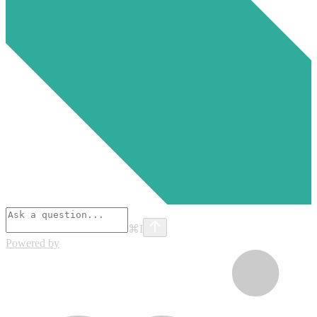
⌘
I
Powered by