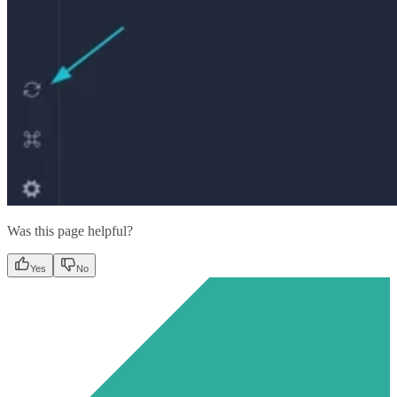
Was this page helpful?
Yes
No