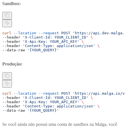
Sandbox:
curl
 --location
 --request
 POST
 'https://api.dev.malga.i
--header 
'X-Client-Id: YOUR_CLIENT_ID'
 \
--header 
'X-Api-Key: YOUR_API_KEY'
 \
--header 
'Content-Type: application/json'
 \
--data-raw 
'{YOUR_QUERY}'
Produção:
curl
 --location
 --request
 POST
 'https://api.malga.io/v1
--header 
'X-Client-Id: YOUR_CLIENT_ID'
 \
--header 
'X-Api-Key: YOUR_API_KEY'
 \
--header 
'Content-Type: application/json'
 \
--data-raw 
'{YOUR_QUERY}'
Se você ainda não possui uma conta de sandbox na Malga, você