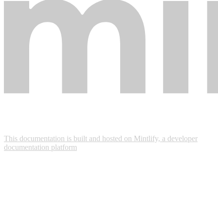
This documentation is built and hosted on Mintlify, a developer
documentation platform
Assistant
Responses
are