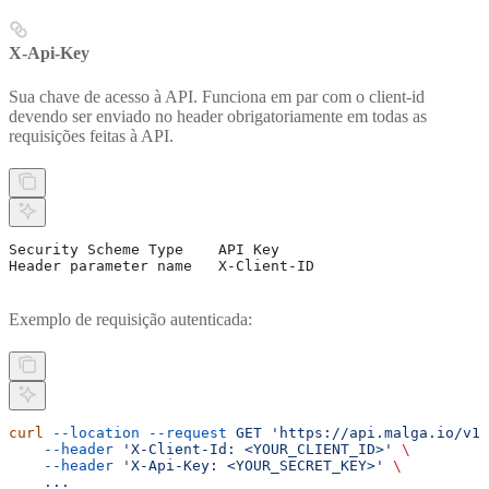
X-Api-Key
Sua chave de acesso à API. Funciona em par com o client-id
devendo ser enviado no header obrigatoriamente em todas as
requisições feitas à API.
Security Scheme Type	API Key
Header parameter name	X-Client-ID
Exemplo de requisição autenticada:
curl
 --location
 --request
 GET
 'https://api.malga.io/v1/
    --header
 'X-Client-Id: <YOUR_CLIENT_ID>'
 \
    --header
 'X-Api-Key: <YOUR_SECRET_KEY>'
 \
    ...