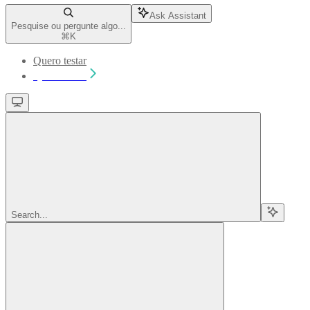
Ask Assistant
Pesquise ou pergunte algo...
⌘
K
Quero testar
Quero testar
Search...