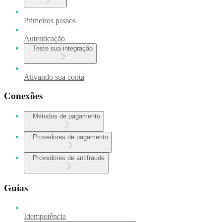
Primeiros passos
Autenticação
Teste sua integração
Ativando sua conta
Conexões
Métodos de pagamento
Provedores de pagamento
Provedores de antifraude
Guias
Idempotência