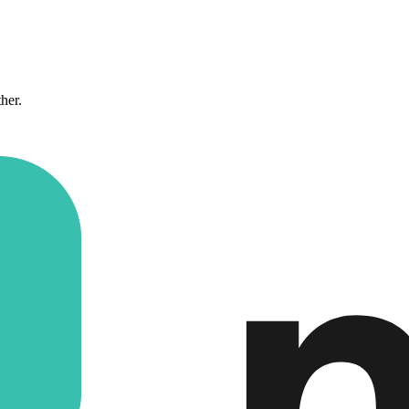
ther.