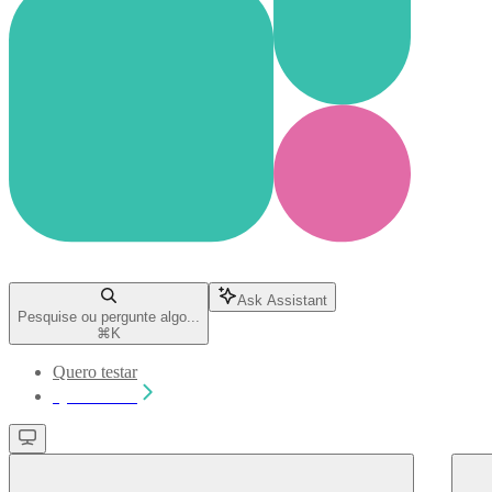
Ask Assistant
Pesquise ou pergunte algo...
⌘
K
Quero testar
Quero testar