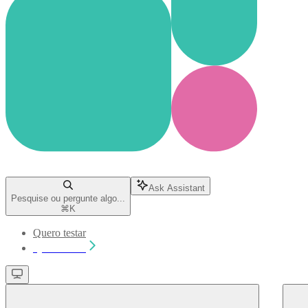
Ask Assistant
Pesquise ou pergunte algo...
⌘
K
Quero testar
Quero testar