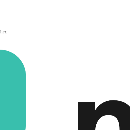
ther.