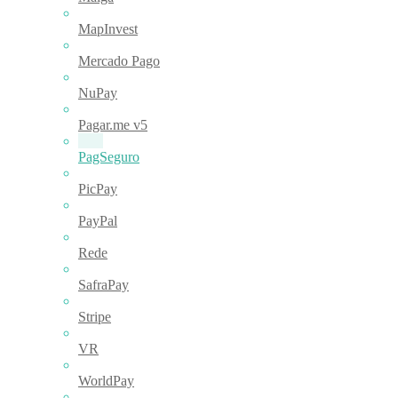
MapInvest
Mercado Pago
NuPay
Pagar.me v5
PagSeguro
PicPay
PayPal
Rede
SafraPay
Stripe
VR
WorldPay