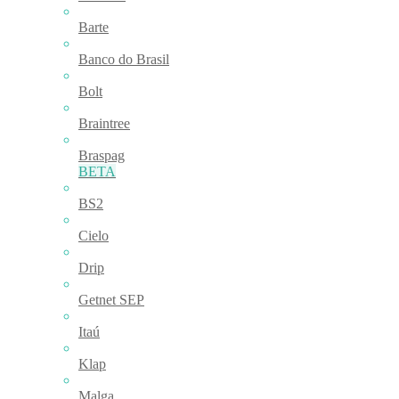
Barte
Banco do Brasil
Bolt
Braintree
Braspag
BETA
BS2
Cielo
Drip
Getnet SEP
Itaú
Klap
Malga