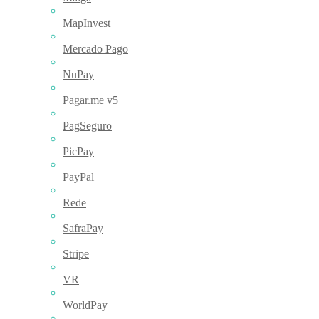
MapInvest
Mercado Pago
NuPay
Pagar.me v5
PagSeguro
PicPay
PayPal
Rede
SafraPay
Stripe
VR
WorldPay