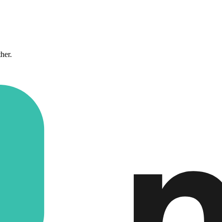
ther.