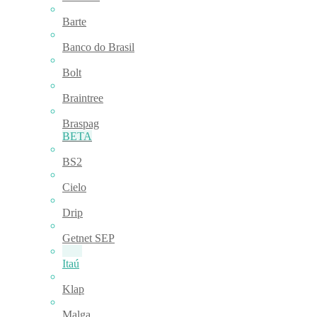
Barte
Banco do Brasil
Bolt
Braintree
Braspag
BETA
BS2
Cielo
Drip
Getnet SEP
Itaú
Klap
Malga