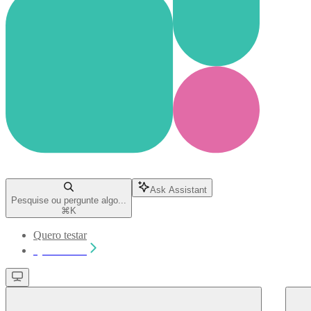
Ask Assistant
Pesquise ou pergunte algo...
⌘
K
Quero testar
Quero testar