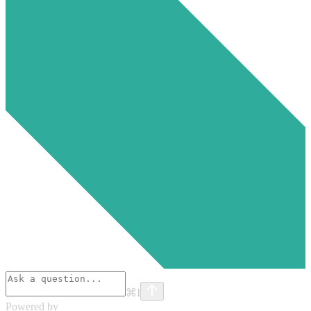
⌘
I
Powered by