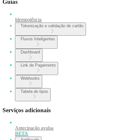
Guias
Idempotência
Tokenização e validação de cartão
Fluxos Inteligentes
Dashboard
Link de Pagamento
Webhooks
Tabela de tipos
Serviços adicionais
Antecipação avulsa
BETA
Antifraude