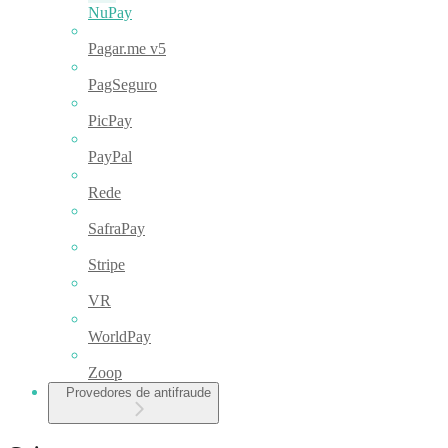
NuPay
Pagar.me v5
PagSeguro
PicPay
PayPal
Rede
SafraPay
Stripe
VR
WorldPay
Zoop
Provedores de antifraude