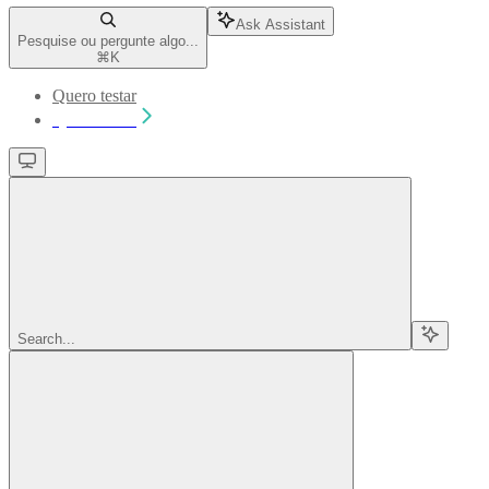
Ask Assistant
Pesquise ou pergunte algo...
⌘
K
Quero testar
Quero testar
Search...