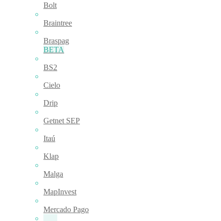
Bolt
Braintree
Braspag
BETA
BS2
Cielo
Drip
Getnet SEP
Itaú
Klap
Malga
MapInvest
Mercado Pago