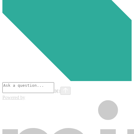
⌘
I
Powered by