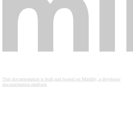
This documentation is built and hosted on Mintlify, a developer
documentation platform
Assistant
Responses
are
generated