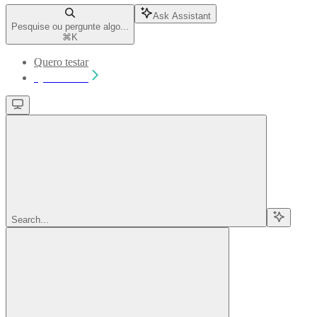
Ask Assistant
Pesquise ou pergunte algo...
⌘
K
Quero testar
Quero testar
Search...