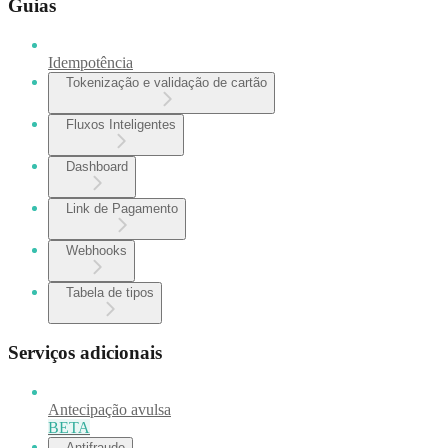
Guias
Idempotência
Tokenização e validação de cartão
Fluxos Inteligentes
Dashboard
Link de Pagamento
Webhooks
Tabela de tipos
Serviços adicionais
Antecipação avulsa
BETA
Antifraude