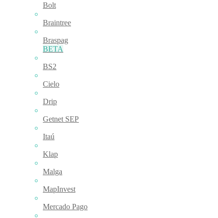
Bolt
Braintree
Braspag
BETA
BS2
Cielo
Drip
Getnet SEP
Itaú
Klap
Malga
MapInvest
Mercado Pago