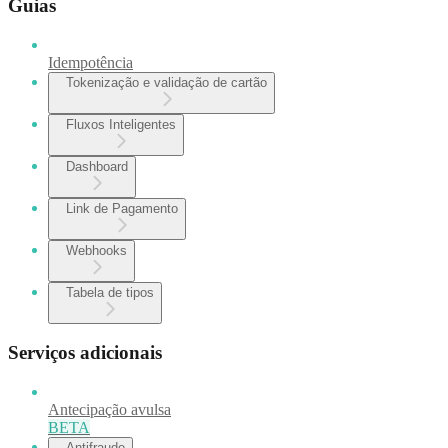
Guias
Idempotência
Tokenização e validação de cartão
Fluxos Inteligentes
Dashboard
Link de Pagamento
Webhooks
Tabela de tipos
Serviços adicionais
Antecipação avulsa
BETA
Antifraude