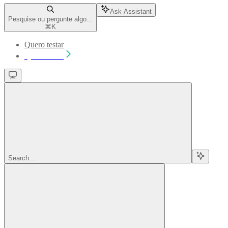
Ask Assistant
Pesquise ou pergunte algo...
⌘
K
Quero testar
Quero testar
Search...