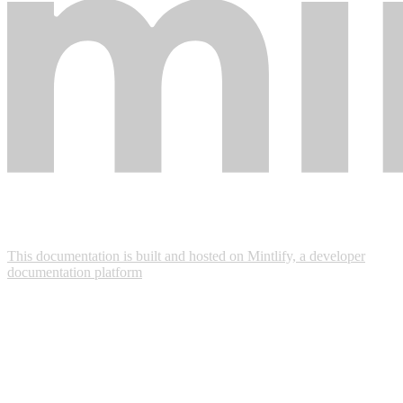
This documentation is built and hosted on Mintlify, a developer
documentation platform
Assistant
Responses
are