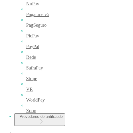
NuPay
Pagar.me v5
PagSeguro
PicPay
PayPal
Rede
SafraPay
Stripe
VR
WorldPay
Zoop
Provedores de antifraude