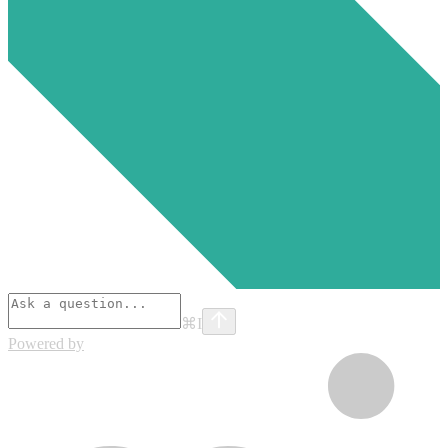
⌘
I
Powered by