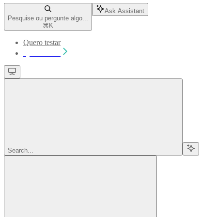
Ask Assistant
Pesquise ou pergunte algo...
⌘
K
Quero testar
Quero testar
Search...