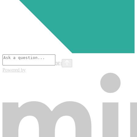
⌘
I
Powered by