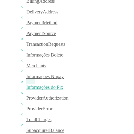
BillingAddress
DeliveryAddress
PaymentMethod
PaymentSource
TransactionRequests
Informações Boleto
Merchants
Informações Nupay
Informações do Pix
ProviderAuthorization
ProviderError
TotalCharges
SubacquirerBalance