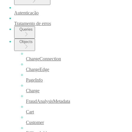
Autenticação
Tratamento de erros
Queries
Objects
ChargeConnection
ChargeEdge
PageInfo
Charge
FraudAnalysisMetadata
Cart
Customer