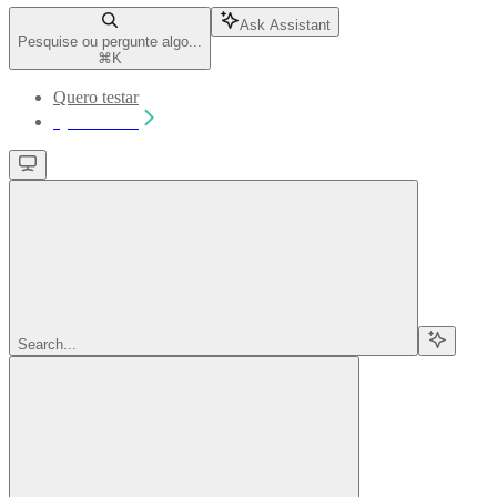
Ask Assistant
Pesquise ou pergunte algo...
⌘
K
Quero testar
Quero testar
Search...