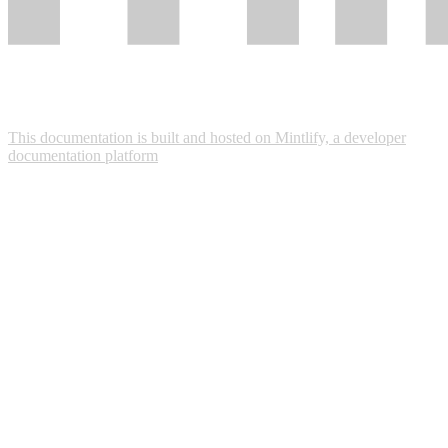
This documentation is built and hosted on Mintlify, a developer
documentation platform
Assistant
Responses
are
generated
using
AI
and
may
contain
mistakes.