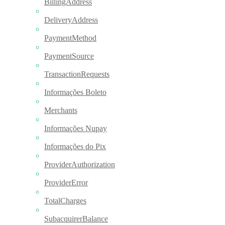
BillingAddress
DeliveryAddress
PaymentMethod
PaymentSource
TransactionRequests
Informações Boleto
Merchants
Informações Nupay
Informações do Pix
ProviderAuthorization
ProviderError
TotalCharges
SubacquirerBalance