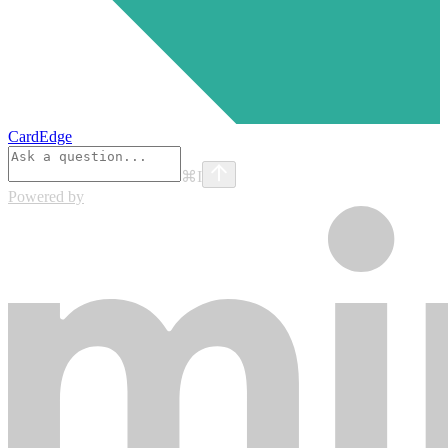
CardEdge
⌘
I
Powered by