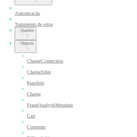
Autenticação
Tratamento de erros
Queries
Objects
ChargeConnection
ChargeEdge
PageInfo
Charge
FraudAnalysisMetadata
Cart
Customer