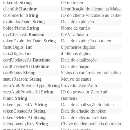
tokenId:
String
ID do token
clientId:
Datetime
Identificação do cliente na Malga
customerId:
String
ID do cliente vinculado ao cartão
expirationDate:
String
Data de expiração
holderName
String
Nome de cartão
cvvChecked:
Boolean
CVV validado
tokenExpirationDate:
String
Data de expiração do token
first6Digits:
Int
6 primeiros dígitos
last4Digits:
Int
4 últimos dígitos
cardUpdatedAt
Datetime
Data de atualização
cardCreatedAt
Datetime
Data de criação
cardStatus
String
Status do cartão: ativo ou inativo
statusReason:
String
Motivo de status
zeroAuthProviderType:
String
Provedor ZeroAuth
zeroAuthProviderId
String
ID do provedor ZeroAuth
brand
String
Bandeira
tokenUpdatedAt
String
Data de atualização do token
tokenCreatedAt
String
Data de criação do token
tokenDeletedAt
String
Data de deleção do token
idempotencyKey
String
Chave de idempotência do token