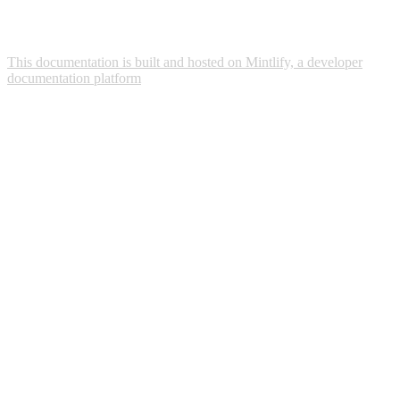
This documentation is built and hosted on Mintlify, a developer
documentation platform
Assistant
Responses
are
generated
using
AI
and
may
contain
mistakes.