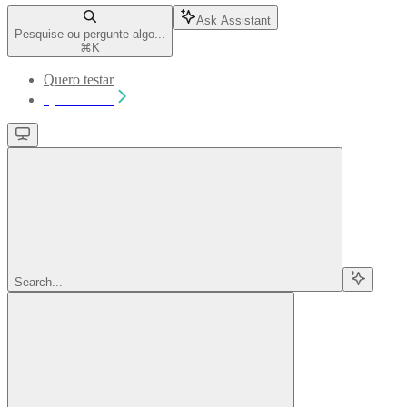
Ask Assistant
Pesquise ou pergunte algo...
⌘
K
Quero testar
Quero testar
Search...