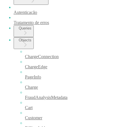
Autenticação
Tratamento de erros
Queries
Objects
ChargeConnection
ChargeEdge
PageInfo
Charge
FraudAnalysisMetadata
Cart
Customer