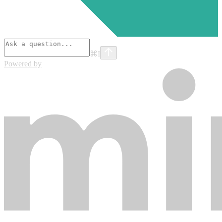
⌘
I
Powered by