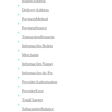
BillingAddress
DeliveryAddress
PaymentMethod
PaymentSource
TransactionRequests
Informações Boleto
Merchants
Informações Nupay
Informações do Pix
ProviderAuthorization
ProviderError
TotalCharges
SubacquirerBalance