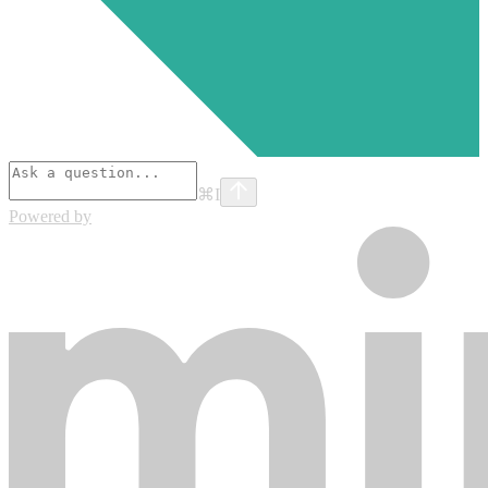
⌘
I
Powered by