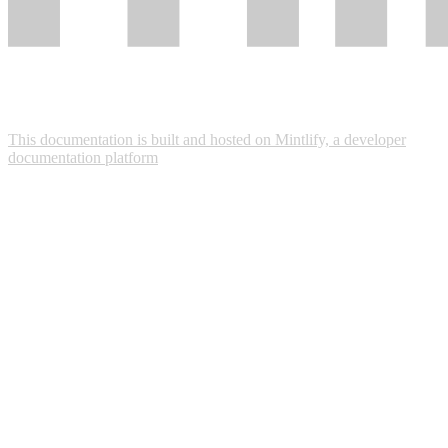
This documentation is built and hosted on Mintlify, a developer
documentation platform
Assistant
Responses
are
generated
using
AI
and
may
contain
mistakes.