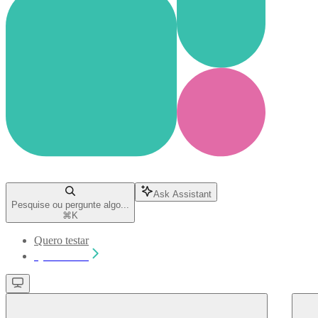
Ask Assistant
Pesquise ou pergunte algo...
⌘
K
Quero testar
Quero testar