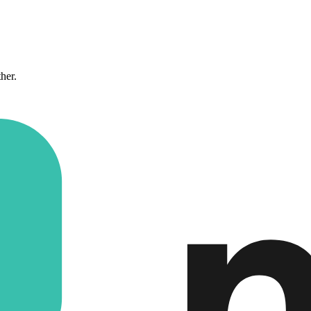
ther.