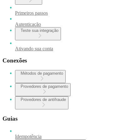
Primeiros passos
Autenticação
Teste sua integração
Ativando sua conta
Conexões
Métodos de pagamento
Provedores de pagamento
Provedores de antifraude
Guias
Idempotência