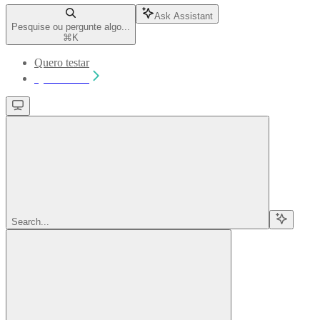
Ask Assistant
Pesquise ou pergunte algo...
⌘
K
Quero testar
Quero testar
Search...