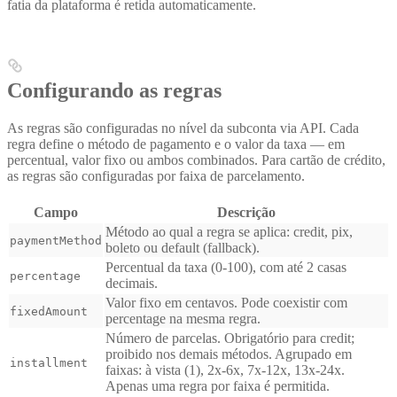
fatia da plataforma é retida automaticamente.
Configurando as regras
As regras são configuradas no nível da subconta via API. Cada
regra define o método de pagamento e o valor da taxa — em
percentual, valor fixo ou ambos combinados. Para cartão de crédito,
as regras são configuradas por faixa de parcelamento.
Campo
Descrição
Método ao qual a regra se aplica: credit, pix,
paymentMethod
boleto ou default (fallback).
Percentual da taxa (0-100), com até 2 casas
percentage
decimais.
Valor fixo em centavos. Pode coexistir com
fixedAmount
percentage na mesma regra.
Número de parcelas. Obrigatório para credit;
proibido nos demais métodos. Agrupado em
installment
faixas: à vista (1), 2x-6x, 7x-12x, 13x-24x.
Apenas uma regra por faixa é permitida.