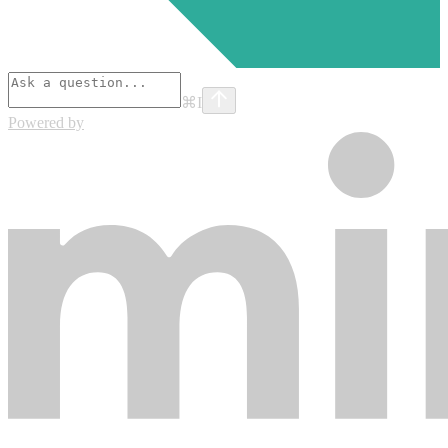
⌘
I
Powered by