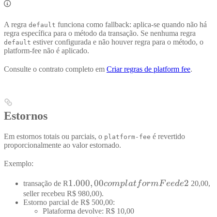
A regra
funciona como fallback: aplica-se quando não há
default
regra específica para o método da transação. Se nenhuma regra
estiver configurada e não houver regra para o método, o
default
platform-fee não é aplicado.
Consulte o contrato completo em
Criar regras de platform fee
.
Estornos
Em estornos totais ou parciais, o
é revertido
platform-fee
proporcionalmente ao valor estornado.
Exemplo:
1.000,00
1.000
,
00
2
transação de R
co
m
pl
a
t
f
or
m
F
ee
d
e
20,00,
com
seller recebeu R$ 980,00).
Estorno parcial de R$ 500,00:
platformFee
Plataforma devolve: R$ 10,00
de 2%