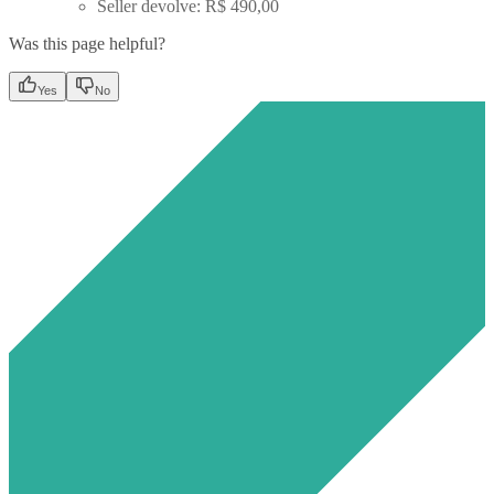
Seller devolve: R$ 490,00
(plataforma
Was this page helpful?
reteve R
Yes
No