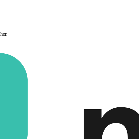
ther.