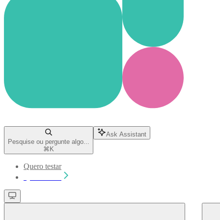
Ask Assistant
Pesquise ou pergunte algo...
⌘
K
Quero testar
Quero testar