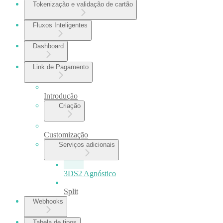
Tokenização e validação de cartão
Fluxos Inteligentes
Dashboard
Link de Pagamento
Introdução
Criação
Customização
Serviços adicionais
3DS2 Agnóstico
Split
Webhooks
Tabela de tipos