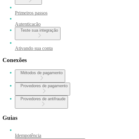
Primeiros passos
Autenticação
Teste sua integração
Ativando sua conta
Conexões
Métodos de pagamento
Provedores de pagamento
Provedores de antifraude
Guias
Idempotência