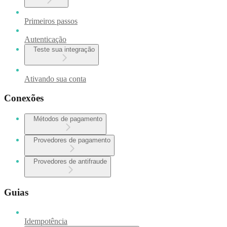
Primeiros passos
Autenticação
Teste sua integração
Ativando sua conta
Conexões
Métodos de pagamento
Provedores de pagamento
Provedores de antifraude
Guias
Idempotência