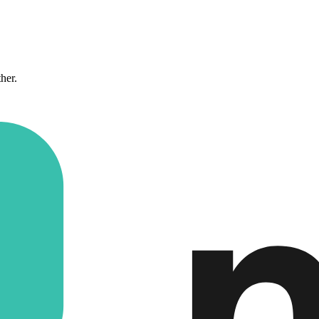
ther.