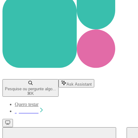
Ask Assistant
Pesquise ou pergunte algo...
⌘
K
Quero testar
Quero testar