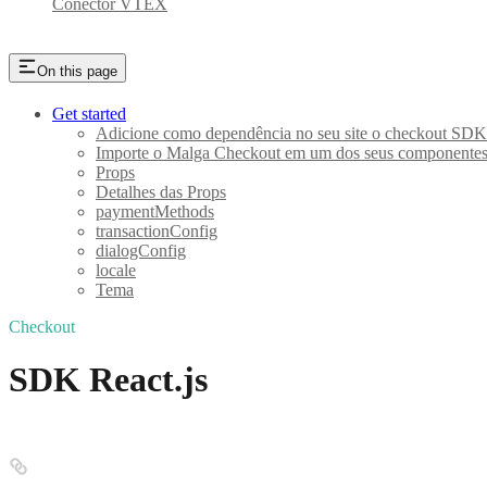
Conector VTEX
On this page
Get started
Adicione como dependência no seu site o checkout SDK
Importe o Malga Checkout em um dos seus componente
Props
Detalhes das Props
paymentMethods
transactionConfig
dialogConfig
locale
Tema
Checkout
SDK React.js