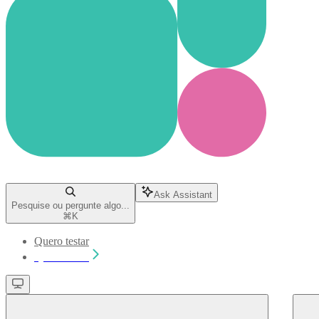
Ask Assistant
Pesquise ou pergunte algo...
⌘
K
Quero testar
Quero testar