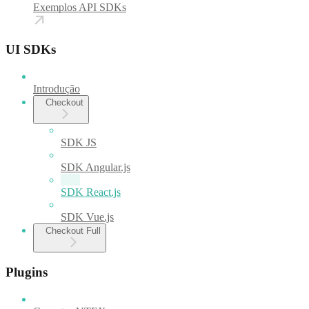
Exemplos API SDKs
UI SDKs
Introdução
Checkout
SDK JS
SDK Angular.js
SDK React.js
SDK Vue.js
Checkout Full
Plugins