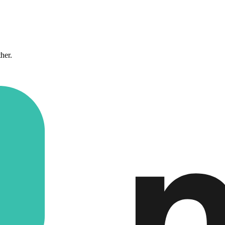
ther.