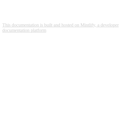
This documentation is built and hosted on Mintlify, a developer
documentation platform
Assistant
Responses
are
generated
using
AI
and
may
contain
mistakes.