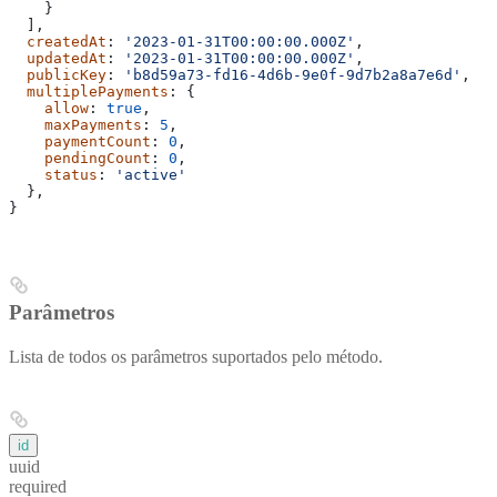
    }
  ],
  createdAt
: 
'2023-01-31T00:00:00.000Z'
,
  updatedAt
: 
'2023-01-31T00:00:00.000Z'
,
  publicKey
: 
'b8d59a73-fd16-4d6b-9e0f-9d7b2a8a7e6d'
,
  multiplePayments
: {
    allow
: 
true
,
    maxPayments
: 
5
,
    paymentCount
: 
0
,
    pendingCount
: 
0
,
    status
: 
'active'
  },
}
Parâmetros
Lista de todos os parâmetros suportados pelo método.
id
uuid
required