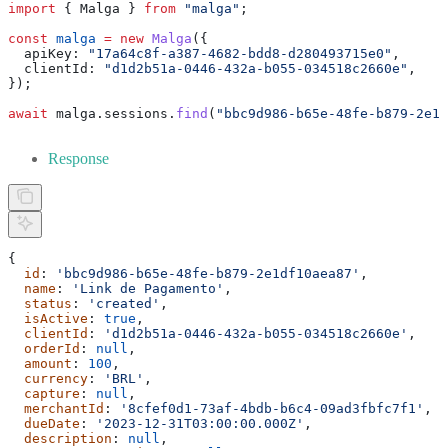
import
 { 
Malga
 } 
from
 "malga"
;
const
 malga
 =
 new
 Malga
({
  apiKey:
 "17a64c8f-a387-4682-bdd8-d280493715e0"
,
  clientId:
 "d1d2b51a-0446-432a-b055-034518c2660e"
,
});
await
 malga
.
sessions
.
find
(
"bbc9d986-b65e-48fe-b879-2e1d
Response
{
  id
: 
'bbc9d986-b65e-48fe-b879-2e1df10aea87'
,
  name
: 
'Link de Pagamento'
,
  status
: 
'created'
,
  isActive
: 
true
,
  clientId
: 
'd1d2b51a-0446-432a-b055-034518c2660e'
,
  orderId
: 
null
,
  amount
: 
100
,
  currency
: 
'BRL'
,
  capture
: 
null
,
  merchantId
: 
'8cfef0d1-73af-4bdb-b6c4-09ad3fbfc7f1'
,
  dueDate
: 
'2023-12-31T03:00:00.000Z'
,
  description
: 
null
,