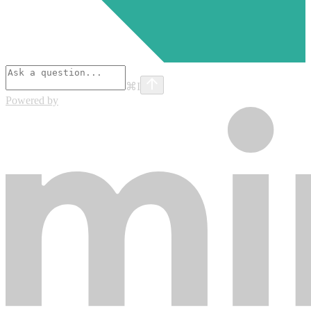
⌘
I
Powered by