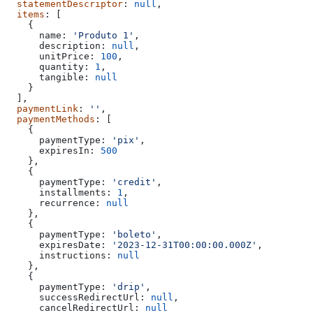
  statementDescriptor
: 
null
,
  items
: [
    {
      name:
 'Produto 1'
,
      description:
 null
,
      unitPrice:
 100
,
      quantity:
 1
,
      tangible:
 null
    }
  ],
  paymentLink
: 
''
,
  paymentMethods
: [
    {
      paymentType:
 'pix'
,
      expiresIn:
 500
    },
    {
      paymentType:
 'credit'
,
      installments:
 1
,
      recurrence:
 null
    },
    {
      paymentType:
 'boleto'
,
      expiresDate:
 '2023-12-31T00:00:00.000Z'
,
      instructions:
 null
    },
    {
      paymentType:
 'drip'
,
      successRedirectUrl:
 null
,
      cancelRedirectUrl:
 null