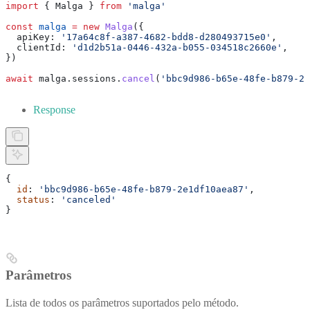
import
 { 
Malga
 } 
from
 'malga'
const
 malga
 =
 new
 Malga
({
  apiKey:
 '17a64c8f-a387-4682-bdd8-d280493715e0'
,
  clientId:
 'd1d2b51a-0446-432a-b055-034518c2660e'
,
})
await
 malga
.
sessions
.
cancel
(
'bbc9d986-b65e-48fe-b879-2e
Response
{
  id
: 
'bbc9d986-b65e-48fe-b879-2e1df10aea87'
,
  status
: 
'canceled'
}
Parâmetros
Lista de todos os parâmetros suportados pelo método.