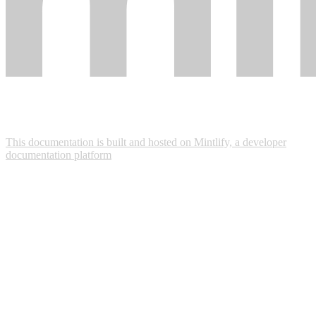
This documentation is built and hosted on Mintlify, a developer
documentation platform
Assistant
Responses
are
generated
using
AI
and
may