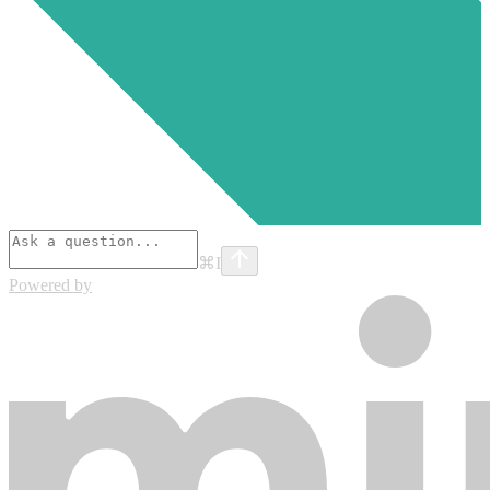
⌘
I
Powered by