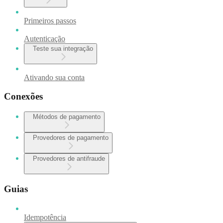
Primeiros passos
Autenticação
Teste sua integração
Ativando sua conta
Conexões
Métodos de pagamento
Provedores de pagamento
Provedores de antifraude
Guias
Idempotência