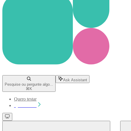
Ask Assistant
Pesquise ou pergunte algo...
⌘
K
Quero testar
Quero testar