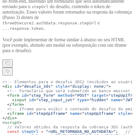
no front-end, inserindo um formulário que será automaticamente
enviado para o
do desafio, contendo o token de
stepUrl
autorização. Esses valores foram retornados na resposta da cobrança
(Passo 3) dentro de
e
threeDSecure2.authData.response.stepUrl
.
...response.token
Você pode implementar de forma similar à abaixo no seu HTML
(por exemplo, abrindo um modal ou sobreposição com um iframe
para o desafio):
<!-- Elementos para o desafio 3DS2 (exibidos ao usuário
<
div
 id
=
"desafio_3ds"
 style
=
"display: none;"
>
  <!-- Formulário que será submetido ao banco emissor -
  <
form
 id
=
"step_form"
 method
=
"POST"
 target
=
"stepUpIfra
    <
input
 id
=
"step_input_jwt"
 type
=
"hidden"
 name
=
"JWT"
  </
form
>
  <!-- Iframe para exibir o conteúdo do desafio do emis
  <
iframe
 id
=
"stepUpIframe"
 name
=
"stepUpIframe"
 style
=
"
</
div
>
<
script
>
  // Valores obtidos da resposta da cobrança 3DS (authD
  const
 stepUrl
 =
 "<URL_RETORNADA_NO_AUTHDATA>"
;   
// e