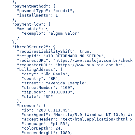
    },
    "paymentMethod": {
      "paymentType": "credit",
      "installments": 1
    },
    "paymentFlow": {
      "metadata": {
        "exemplo": "algum valor"
      }
    },
    "threeDSecure2": {
      "requiresLiabilityShift": true,
      "setupId": "<ID_RETORNADO_NO_SETUP>",
      "redirectURL": "https://www.sualoja.com.br/checko
      "requestorURL": "https://www.sualoja.com.br",
      "billingAddress": {
        "city": "São Paulo",
        "country": "BR",
        "street": "Avenida Exemplo",
        "streetNumber": "100",
        "zipCode": "01010010",
        "state": "SP"
      },
      "browser": {
        "ip": "203.0.113.45",
        "userAgent": "Mozilla/5.0 (Windows NT 10.0; Win
        "acceptHeader": "text/html,application/xhtml+xm
        "language": "pt-BR",
        "colorDepth": 24,
        "screenHeight": 1080,