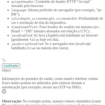
: Conteúdo do header HTTP “Accept”
acceptHeader
enviado pelo browser.
: Idioma preferido do navegador (por exemplo, “pt-
language
BR”).
,
,
: Profundidade de
colorDepth
screenHeight
screenWidth
cor e resolução de tela do dispositivo.
: Fuso horário do usuário em minutos (ex.:
timeZoneOffset
Brasil = “180” minutos atrasados em relação a UTC).
: Se Java (Applet) está habilitado no browser
javaEnabled
(geralmente
hoje em dia).
false
: Se o navegador tem JavaScript
javaScriptEnabled
habilitado (
na maioria dos casos).
true
cardHolder
object
Informações do portador do cartão, como email e telefone celular.
Esses dados podem ser utilizados pelo emissor durante a
autenticação (por exemplo, enviar um OTP via SMS).
Observação:
No exemplo acima, usamos valores simulados (como