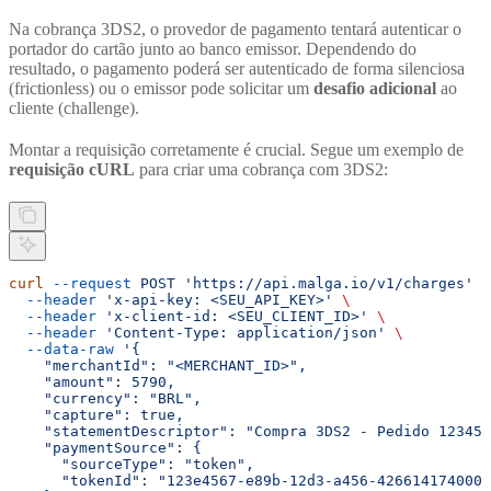
Na cobrança 3DS2, o provedor de pagamento tentará autenticar o
portador do cartão junto ao banco emissor. Dependendo do
resultado, o pagamento poderá ser autenticado de forma silenciosa
(frictionless) ou o emissor pode solicitar um
desafio adicional
ao
cliente (challenge).
Montar a requisição corretamente é crucial. Segue um exemplo de
requisição cURL
para criar uma cobrança com 3DS2:
curl
 --request
 POST
 'https://api.malga.io/v1/charges'
 \
  --header
 'x-api-key: <SEU_API_KEY>'
 \
  --header
 'x-client-id: <SEU_CLIENT_ID>'
 \
  --header
 'Content-Type: application/json'
 \
  --data-raw
 '{
    "merchantId": "<MERCHANT_ID>",
    "amount": 5790,
    "currency": "BRL",
    "capture": true,
    "statementDescriptor": "Compra 3DS2 - Pedido 12345"
    "paymentSource": {
      "sourceType": "token",
      "tokenId": "123e4567-e89b-12d3-a456-426614174000"