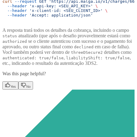
curl
 --request
 GET
 'https://api.malga.io/v1/charges/660
  --header
 'x-api-key: <SEU_API_KEY>'
 \
  --header
 'x-client-id: <SEU_CLIENT_ID>'
 \
  --header
 'Accept: application/json'
A resposta trará todos os detalhes da cobrança, incluindo o campo
atualizado (que após o desafio provavelmente estará como
status
se o cliente autenticou com sucesso e o pagamento foi
authorized
aprovado, ou outro status final como
em caso de falha).
declined
Você também poderá ver dentro de
detalhes como
threeDSecure2
,
,
authenticated: true/false
liabilityShift: true/false
etc., indicando o resultado da autenticação 3DS2.
Was this page helpful?
Yes
No