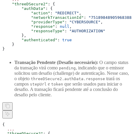
    "threeDSecure2"
: {
        "authData"
: {
            "action"
: 
"REDIRECT"
,
            "networkTransactionId"
: 
"751898489059683880
            "providerType"
: 
"CYBERSOURCE"
,
            "response"
: 
null
,
            "responseType"
: 
"AUTHORIZATION"
        },
        "authenticated"
: 
true
    }
}
Transação Pendente (Desafio necessário):
O campo status
da transação virá como
, indicando que o emissor
pending
solicitou um desafio (challenge) de autenticação. Nesse caso,
o objeto
trará os
threeDSecure2.authData.response
campos
e
que serão usados para iniciar o
stepUrl
token
desafio. A transação ficará pendente até a conclusão do
desafio pelo cliente.
{
  ...
  "threeDSecure2"
: {