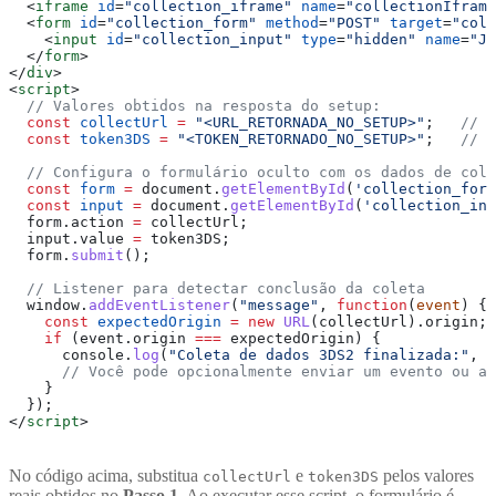
  <
iframe
 id
=
"collection_iframe"
 name
=
"collectionIframe
  <
form
 id
=
"collection_form"
 method
=
"POST"
 target
=
"coll
    <
input
 id
=
"collection_input"
 type
=
"hidden"
 name
=
"JW
  </
form
>
</
div
>
<
script
>
  // Valores obtidos na resposta do setup:
  const
 collectUrl
 =
 "<URL_RETORNADA_NO_SETUP>"
;   
// e
  const
 token3DS
 =
 "<TOKEN_RETORNADO_NO_SETUP>"
;   
// J
  // Configura o formulário oculto com os dados de cole
  const
 form
 =
 document
.
getElementById
(
'collection_form
  const
 input
 =
 document
.
getElementById
(
'collection_inp
  form
.
action
 =
 collectUrl
;
  input
.
value
 =
 token3DS
;
  form
.
submit
();
  // Listener para detectar conclusão da coleta
  window
.
addEventListener
(
"message"
, 
function
(
event
) {
    const
 expectedOrigin
 =
 new
 URL
(
collectUrl
).
origin
;
    if
 (
event
.
origin
 ===
 expectedOrigin
) {
      console
.
log
(
"Coleta de dados 3DS2 finalizada:"
, 
e
      // Você pode opcionalmente enviar um evento ou at
    }
  });
</
script
>
No código acima, substitua
e
pelos valores
collectUrl
token3DS
reais obtidos no
Passo 1
. Ao executar esse script, o formulário é