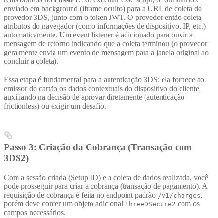
enviado em background (iframe oculto) para a URL de coleta do
provedor 3DS, junto com o token JWT. O provedor então coleta
atributos do navegador (como informações de dispositivo, IP, etc.)
automaticamente. Um event listener é adicionado para ouvir a
mensagem de retorno indicando que a coleta terminou (o provedor
geralmente envia um evento de mensagem para a janela original ao
concluir a coleta).
Essa etapa é fundamental para a autenticação 3DS: ela fornece ao
emissor do cartão os dados contextuais do dispositivo do cliente,
auxiliando na decisão de aprovar diretamente (autenticação
frictionless) ou exigir um desafio.
Passo 3: Criação da Cobrança (Transação com
3DS2)
Com a sessão criada (Setup ID) e a coleta de dados realizada, você
pode prosseguir para criar a cobrança (transação de pagamento). A
requisição de cobrança é feita no endpoint padrão
,
/v1/charges
porém deve conter um objeto adicional
com os
threeDSecure2
campos necessários.