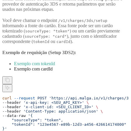
provedor de autenticação 3DS e retorna parâmetros que serão
usados nas próximas etapas.
Você deve chamar o endpoint
/v1/charges/3ds/setup
informando a fonte do cartão. Essa fonte pode ser um cartão
tokenizado (
) ou um cartão previamente
sourceType: "token"
cadastrado (
), junto com o identificador
sourceType: "card"
correspondente (
ou
).
tokenId
cardId
Exemplo de requisição (Setup 3DS2):
Exemplo com tokenId
Exemplo com cardId
curl
 --request
 POST
 'https://api.malga.io/v1/charges/3d
--header 
'x-api-key: <SEU_API_KEY>'
 \
--header 
'x-client-id: <SEU_CLIENT_ID>'
 \
--header 
'Content-Type: application/json'
 \
--data-raw 
'{
    "sourceType": "token",
    "tokenId": "123e4567-e89b-12d3-a456-426614174000"
}'