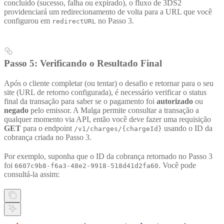
concluído (sucesso, falha ou expirado), o fluxo de 3DS2
providenciará um redirecionamento de volta para a URL que você
configurou em
no Passo 3.
redirectURL
Passo 5: Verificando o Resultado Final
Após o cliente completar (ou tentar) o desafio e retornar para o seu
site (URL de retorno configurada), é necessário verificar o status
final da transação para saber se o pagamento foi
autorizado
ou
negado
pelo emissor. A Malga permite consultar a transação a
qualquer momento via API, então você deve fazer uma requisição
GET
para o endpoint
usando o ID da
/v1/charges/{chargeId}
cobrança criada no Passo 3.
Por exemplo, suponha que o ID da cobrança retornado no Passo 3
foi
. Você pode
6607c9b8-f6a3-48e2-9918-518d41d2fa60
consultá-la assim: