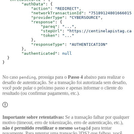
        "authData"
: {
            "action"
: 
"REDIRECT"
,
            "networkTransactionId"
: 
"751891248016660150
            "providerType"
: 
"CYBERSOURCE"
,
            "response"
: {
                "pareq"
: 
"..."
,
                "stepUrl"
: 
"https://centinelapistag.car
                "token"
: 
"..."
            },
            "responseType"
: 
"AUTHENTICATION"
        },
        "authenticated"
: 
null
  }
}
No caso
, prossiga para o
Passo 4
abaixo para realizar o
pending
desafio de autenticação. Se a transação foi autorizada sem desafio,
você pode pular o próximo passo e apenas informar o cliente do
resultado (ou confirmar pagamento, etc.).
Importante sobre retentativas:
Se a transação falhar por qualquer
motivo (timeout, erro de tokenização, erro de autenticação, etc.),
não é permitido reutilizar o mesmo
para tentar
setupId
novamente. Para retentar uma transação 3DS2 que falhou, você