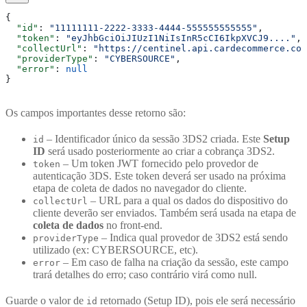
{
  "id"
: 
"11111111-2222-3333-4444-555555555555"
,
  "token"
: 
"eyJhbGciOiJIUzI1NiIsInR5cCI6IkpXVCJ9...."
, 
  "collectUrl"
: 
"https://centinel.api.cardecommerce.com
  "providerType"
: 
"CYBERSOURCE"
,
  "error"
: 
null
}
Os campos importantes desse retorno são:
– Identificador único da sessão 3DS2 criada. Este
Setup
id
ID
será usado posteriormente ao criar a cobrança 3DS2.
– Um token JWT fornecido pelo provedor de
token
autenticação 3DS. Este token deverá ser usado na próxima
etapa de coleta de dados no navegador do cliente.
– URL para a qual os dados do dispositivo do
collectUrl
cliente deverão ser enviados. Também será usada na etapa de
coleta de dados
no front-end.
– Indica qual provedor de 3DS2 está sendo
providerType
utilizado (ex: CYBERSOURCE, etc).
– Em caso de falha na criação da sessão, este campo
error
trará detalhes do erro; caso contrário virá como null.
Guarde o valor de
retornado (Setup ID), pois ele será necessário
id