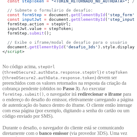
  const
 stepToken
 =
 "<TOKEN_RETORNADO_NO_AUTHDATA>"
; 
//
  // Submete o formulário de desafio:
  const
 formStep
 =
 document
.
getElementById
(
'step_form'
)
  const
 inputJwt
 =
 document
.
getElementById
(
'step_input_
  formStep
.
action
 =
 stepUrl
;
  inputJwt
.
value
 =
 stepToken
;
  formStep
.
submit
();
  // Exibe o iframe/modal de desafio para o usuário
  document
.
getElementById
(
'desafio_3ds'
).
style
.
display
 
</
script
>
No código acima,
stepUrl
(
) e
threeDSecure2.authData.response.stepUrl
stepToken
(
) devem ser
threeDSecure2.authData.response.token
preenchidos com os valores retornados na resposta da criação da
cobrança pendente (obtidos no
Passo 3
). Ao executar
, o navegador irá
redirecionar o iframe
para
formStep.submit()
o endereço do desafio do emissor, efetivamente carregando a página
de autenticação do banco dentro do iframe. O cliente então interage
com essa página (por exemplo, digitando a senha do cartão ou um
código enviado por SMS).
Durante o desafio, o navegador do cliente está se comunicando
diretamente com o
banco emissor
(via provedor 3DS). Uma vez