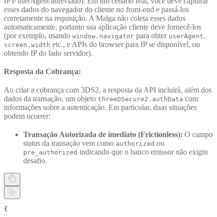
IP e userAgent abreviado). Em um cenário real, você deve capturar
esses dados do navegador do cliente no front-end e passá-los
corretamente na requisição. A Malga não coleta esses dados
automaticamente, portanto sua aplicação cliente deve fornecê-los
(por exemplo, usando
para obter
,
window.navigator
userAgent
etc., e APIs do browser para IP se disponível, ou
screen.width
obtendo IP do lado servidor).
Resposta da Cobrança:
Ao criar a cobrança com 3DS2, a resposta da API incluirá, além dos
dados da transação, um objeto
com
threeDSecure2.authData
informações sobre a autenticação. Em particular, duas situações
podem ocorrer:
Transação Autorizada de imediato (Frictionless):
O campo
status da transação vem como
ou
authorized
indicando que o banco emissor não exigiu
pre_authorized
desafio.
{
    ...