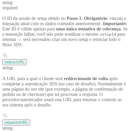
string
required
O ID da sessão de setup obtido no
Passo 1
.
Obrigatório
; vincula a
transação atual com os dados coletados anteriormente.
Importante:
Este ID é válido apenas para
uma única tentativa de cobrança
. Se
a transação falhar, você não pode reutilizar o mesmo
para
setupId
retentar — será necessário criar um novo setup e reiniciar todo o
fluxo 3DS.
redirectURL
string
A URL para a qual o cliente será
redirecionado de volta
após
completar a autenticação 3DS (no caso de desafio). Normalmente é
uma página do seu site (por exemplo, a página de confirmação de
pedido ou de checkout) que irá processar a resposta. O
provedor/autenticador usará esta URL para retornar o controle ao
seu sistema após o desafio.
requestorURL
string