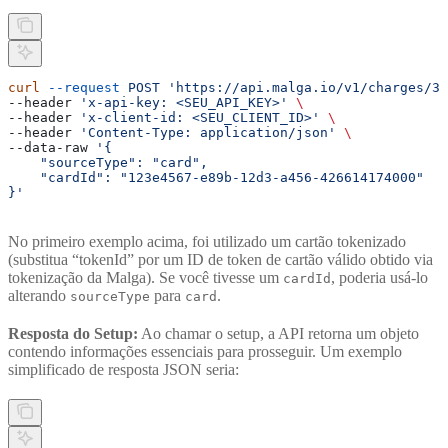
curl
 --request
 POST
 'https://api.malga.io/v1/charges/3d
--header 
'x-api-key: <SEU_API_KEY>'
 \
--header 
'x-client-id: <SEU_CLIENT_ID>'
 \
--header 
'Content-Type: application/json'
 \
--data-raw 
'{
    "sourceType": "card",
    "cardId": "123e4567-e89b-12d3-a456-426614174000"
}'
No primeiro exemplo acima, foi utilizado um cartão tokenizado
(substitua “tokenId” por um ID de token de cartão válido obtido via
tokenização da Malga). Se você tivesse um
, poderia usá-lo
cardId
alterando
para
.
sourceType
card
Resposta do Setup:
Ao chamar o setup, a API retorna um objeto
contendo informações essenciais para prosseguir. Um exemplo
simplificado de resposta JSON seria: