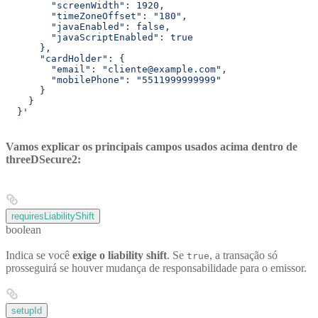
        "screenWidth": 1920,
        "timeZoneOffset": "180",
        "javaEnabled": false,
        "javaScriptEnabled": true
      },
      "cardHolder": {
        "email": "cliente@example.com",
        "mobilePhone": "5511999999999"
      }
    }
  }'
Vamos explicar os principais campos usados acima dentro de
threeDSecure2:
requiresLiabilityShift
boolean
Indica se você
exige o liability shift
. Se
, a transação só
true
prosseguirá se houver mudança de responsabilidade para o emissor.
setupId