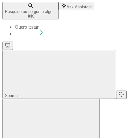
Ask Assistant
Pesquise ou pergunte algo...
⌘
K
Quero testar
Quero testar
Search...