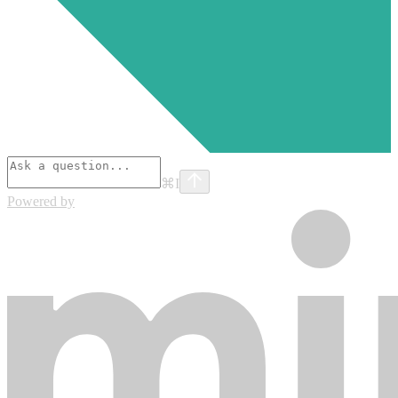
⌘
I
Powered by