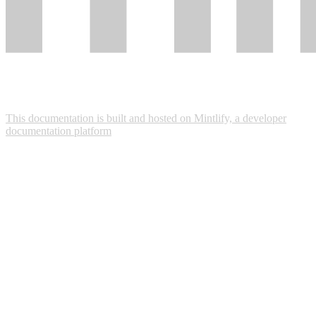
This documentation is built and hosted on Mintlify, a developer
documentation platform
Assistant
Responses
are
generated
using
AI
and
may
contain
mistakes.