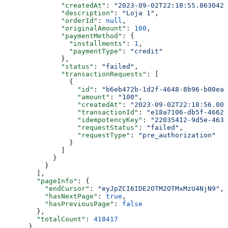
              "createdAt"
: 
"2023-09-02T22:18:55.863042"
              "description"
: 
"Loja 1"
,
              "orderId"
: 
null
,
              "originalAmount"
: 
100
,
              "paymentMethod"
: {
                "installments"
: 
1
,
                "paymentType"
: 
"credit"
              },
              "status"
: 
"failed"
,
              "transactionRequests"
: [
                {
                  "id"
: 
"b6eb472b-1d2f-4648-8b96-b00ea6
                  "amount"
: 
"100"
,
                  "createdAt"
: 
"2023-09-02T22:18:56.007
                  "transactionId"
: 
"e18a7106-db5f-4662-
                  "idempotencyKey"
: 
"22035412-9d5e-4635
                  "requestStatus"
: 
"failed"
,
                  "requestType"
: 
"pre_authorization"
                }
              ]
            }
          }
        ],
        "pageInfo"
: {
          "endCursor"
: 
"eyJpZCI6IDE2OTM2OTMxMzU4NjN9"
,
          "hasNextPage"
: 
true
,
          "hasPreviousPage"
: 
false
        },
        "totalCount"
: 
418417
      }