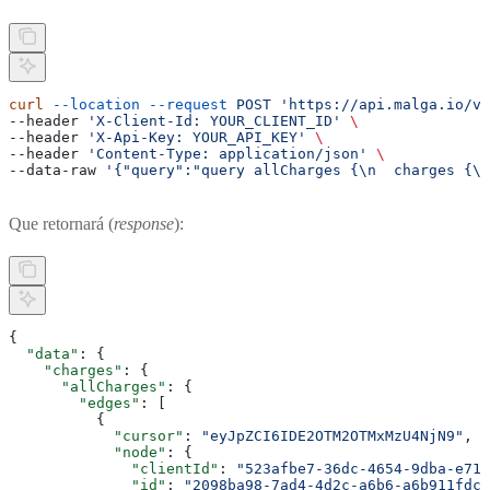
curl
 --location
 --request
 POST
 'https://api.malga.io/v1
--header 
'X-Client-Id: YOUR_CLIENT_ID'
 \
--header 
'X-Api-Key: YOUR_API_KEY'
 \
--header 
'Content-Type: application/json'
 \
--data-raw 
'{"query":"query allCharges {\n  charges {\n
Que retornará (
response
):
{
  "data"
: {
    "charges"
: {
      "allCharges"
: {
        "edges"
: [
          {
            "cursor"
: 
"eyJpZCI6IDE2OTM2OTMxMzU4NjN9"
,
            "node"
: {
              "clientId"
: 
"523afbe7-36dc-4654-9dba-e716
              "id"
: 
"2098ba98-7ad4-4d2c-a6b6-a6b911fdca