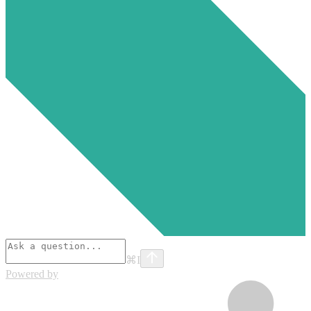
⌘
I
Powered by