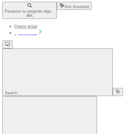
Ask Assistant
Pesquise ou pergunte algo...
⌘
K
Quero testar
Quero testar
Search...