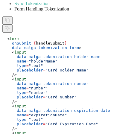
Sync Tokenization
Form Handling Tokenization
  <
form
    onSubmit
=
{
handleSubmit
}
    data-malga-tokenization-form
>
    <
input
      data-malga-tokenization-holder-name
      name
=
"holderName"
      type
=
"text"
      placeholder
=
"Card Holder Name"
    />
    <
input
      data-malga-tokenization-number
      name
=
"number"
      type
=
"number"
      placeholder
=
"Card Number"
    />
    <
input
      data-malga-tokenization-expiration-date
      name
=
"expirationDate"
      type
=
"text"
      placeholder
=
"Card Expiration Date"
    />
    <
input