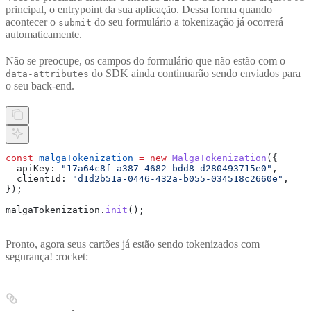
principal, o entrypoint da sua aplicação. Dessa forma quando
acontecer o
do seu formulário a tokenização já ocorrerá
submit
automaticamente.
Não se preocupe, os campos do formulário que não estão com o
do SDK ainda continuarão sendo enviados para
data-attributes
o seu back-end.
const
 malgaTokenization
 =
 new
 MalgaTokenization
({
  apiKey:
 "17a64c8f-a387-4682-bdd8-d280493715e0"
,
  clientId:
 "d1d2b51a-0446-432a-b055-034518c2660e"
,
});
malgaTokenization
.
init
();
Pronto, agora seus cartões já estão sendo tokenizados com
segurança! :rocket: