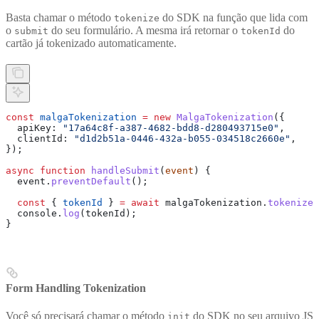
Basta chamar o método
do SDK na função que lida com
tokenize
o
do seu formulário. A mesma irá retornar o
do
submit
tokenId
cartão já tokenizado automaticamente.
const
 malgaTokenization
 =
 new
 MalgaTokenization
({
  apiKey:
 "17a64c8f-a387-4682-bdd8-d280493715e0"
,
  clientId:
 "d1d2b51a-0446-432a-b055-034518c2660e"
,
});
async
 function
 handleSubmit
(
event
) {
  event
.
preventDefault
();
  const
 { 
tokenId
 } 
=
 await
 malgaTokenization
.
tokenize
(
  console
.
log
(
tokenId
);
}
Form Handling Tokenization
Você só precisará chamar o método
do SDK no seu arquivo JS
init