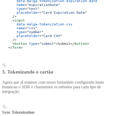
       data-malga-tokenization-expiration-date
       name
=
"expirationDate"
       type
=
"text"
       placeholder
=
"Card Expiration Date"
     />
     <
input
       data-malga-tokenization-cvv
       name
=
"cvv"
       type
=
"number"
       placeholder
=
"Card CVV"
     />
     <
button
 type
=
"submit"
>
Submit
</
button
>
   </
form
>
3. Tokenizando o cartão
Agora que já estamos com nosso formulário configurado basta
instanciar o SDK e chamarmos os métodos para cada tipo de
integração.
Sync Tokenization