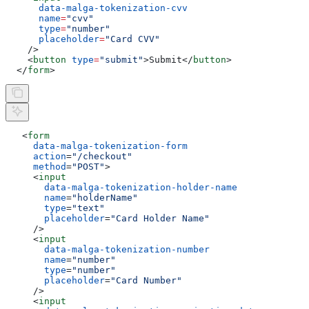
      data-malga-tokenization-cvv
      name
=
"cvv"
      type
=
"number"
      placeholder
=
"Card CVV"
    />
    <
button
 type
=
"submit"
>
Submit
</
button
>
  </
form
>
   <
form
     data-malga-tokenization-form
     action
=
"/checkout"
     method
=
"POST"
>
     <
input
       data-malga-tokenization-holder-name
       name
=
"holderName"
       type
=
"text"
       placeholder
=
"Card Holder Name"
     />
     <
input
       data-malga-tokenization-number
       name
=
"number"
       type
=
"number"
       placeholder
=
"Card Number"
     />
     <
input