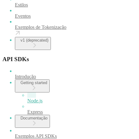
Estilos
Eventos
Exemplos de Tokenização
v1 (deprecated)
API SDKs
Introdução
Getting started
Node.js
Express
Documentação
Exemplos API SDKs