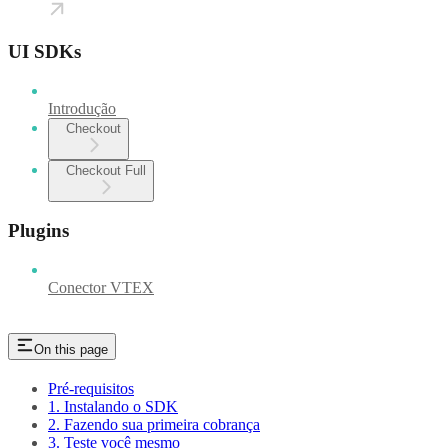
UI SDKs
Introdução
Checkout
Checkout Full
Plugins
Conector VTEX
On this page
Pré-requisitos
1. Instalando o SDK
2. Fazendo sua primeira cobrança
3. Teste você mesmo