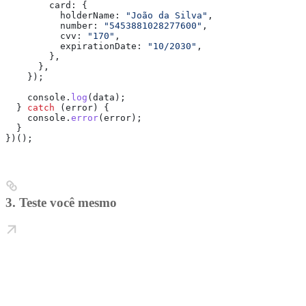
        card:
 {
          holderName:
 "João da Silva"
,
          number:
 "5453881028277600"
,
          cvv:
 "170"
,
          expirationDate:
 "10/2030"
,
        },
      },
    });
    console
.
log
(
data
);
  } 
catch
 (
error
) {
    console
.
error
(
error
);
  }
})();
3. Teste você mesmo