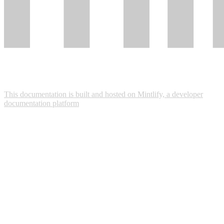
This documentation is built and hosted on Mintlify, a developer
documentation platform
Assistant
Responses
are
generated
using
AI
and
may
contain