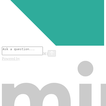
⌘
I
Powered by