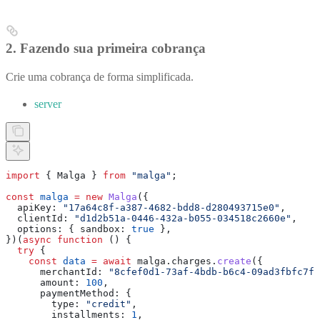
2. Fazendo sua primeira cobrança
Crie uma cobrança de forma simplificada.
server
import
 { 
Malga
 } 
from
 "malga"
;
const
 malga
 =
 new
 Malga
({
  apiKey:
 "17a64c8f-a387-4682-bdd8-d280493715e0"
,
  clientId:
 "d1d2b51a-0446-432a-b055-034518c2660e"
,
  options:
 { 
sandbox:
 true
 },
})(
async
 function
 () {
  try
 {
    const
 data
 =
 await
 malga
.
charges
.
create
({
      merchantId:
 "8cfef0d1-73af-4bdb-b6c4-09ad3fbfc7f1
      amount:
 100
,
      paymentMethod:
 {
        type:
 "credit"
,
        installments:
 1
,